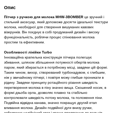
Опис
Пітчер з ручкою для молока MHW-3BOMBER
це зручний і
стильний аксесуар, який допоможе досягти ідеальної текстури
молока, необхідної для створення вишуканих кавових
візерунків. Він поєднує в собі продуманий дизайн і високу
функціональність, роблячи процес спінювання молока
простим та ефективним.
Особливості лінійки Turbo
Інноваційна крапельна конструкція пітчера полегшує
збивання, шляхом збільшення потужності обертів молока
паром, який збирається в потрібному місці, завдяки цій формі.
Таким чином, вихор, створюваний турбонадувом, є глибшим,
ніж у звичайному пітчері, і повітря можу глибше проникати в
рідину. Завдяки принципу ротаційного різання швидкість
перетворення молока в піну значно вища. Скошений носик, в
формі дзьоба орла, дозволяє плавно та стабільно
контролювати швидкість потоку молока, та положення піни.
Подвійна відвідна канава, значно покращує другий етап
вливання молока. Дизайн подвійної дуги внизу ручки,
забезпечує надійніший хват і краще прилягання до пальців.