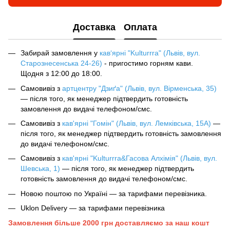
Доставка
Оплата
Забирай замовлення у
кав‘ярні "Kulturrra" (Львів, вул.
Старознесенська 24-26)
- пригостимо горням кави.
Щодня з 12:00 до 18:00.
Самовивіз з
артцентру "Дзиґа" (Львів, вул. Вірменська, 35)
— після того, як менеджер підтвердить готовність
замовлення до видачі телефоном/смс.
Самовивіз з
кав'ярні "Гомін" (Львів, вул. Лемківська, 15А)
—
після того, як менеджер підтвердить готовність замовлення
до видачі телефоном/смс.
Самовивіз з
кав'ярні "Kulturrra&Гасова Алхімія" (Львів, вул.
Шевська, 1)
— після того, як менеджер підтвердить
готовність замовлення до видачі телефоном/смс.
Новою поштою по Україні — за тарифами перевізника.
Uklon Delivery — за тарифами перевізника
Замовлення більше 2000 грн доставляємо за наш кошт