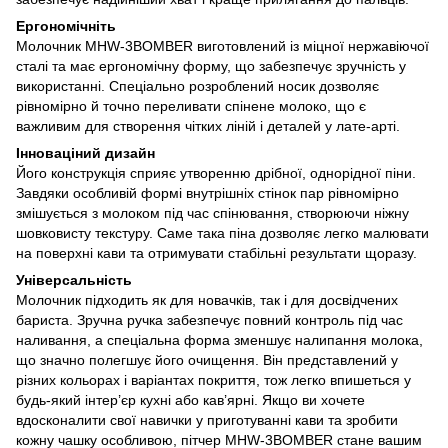
Ергономічніть
Молочник MHW-3BOMBER виготовлений із міцної нержавіючої
сталі та має ергономічну форму, що забезпечує зручність у
використанні. Спеціально розроблений носик дозволяє
рівномірно й точно переливати спінене молоко, що є
важливим для створення чітких ліній і деталей у лате-арті.
Інноваціний дизайн
Його конструкція сприяє утворенню дрібної, однорідної піни.
Завдяки особливій формі внутрішніх стінок пар рівномірно
змішується з молоком під час спінювання, створюючи ніжну
шовковисту текстуру. Саме така піна дозволяє легко малювати
на поверхні кави та отримувати стабільні результати щоразу.
Універсальність
Молочник підходить як для новачків, так і для досвідчених
бариста. Зручна ручка забезпечує повний контроль під час
наливання, а спеціальна форма зменшує налипання молока,
що значно полегшує його очищення. Він представлений у
різних кольорах і варіантах покриття, тож легко впишеться у
будь-який інтер’єр кухні або кав’ярні. Якщо ви хочете
вдосконалити свої навички у приготуванні кави та зробити
кожну чашку особливою, пітчер MHW-3BOMBER стане вашим