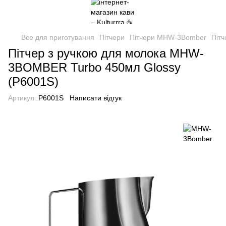
Все для приготування
Пітчери
Пітчери MHW-3Bomber
Піт
Пітчер з ручкою для молока MHW-
3BOMBER Turbo 450мл Glossy
(P6001S)
Артикул:
P6001S
Написати відгук