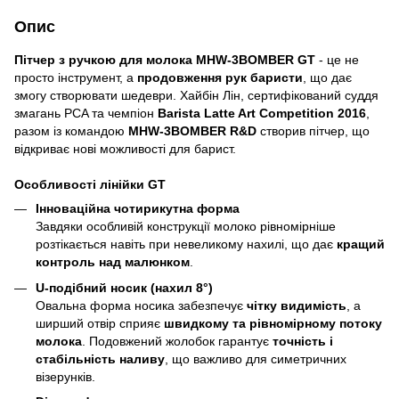
Опис
Пітчер з ручкою для молока MHW-3BOMBER GT
- це не
просто інструмент, а
продовження рук баристи
, що дає
змогу створювати шедеври. Хайбін Лін, сертифікований суддя
змагань PCA та чемпіон
Barista Latte Art Competition 2016
,
разом із командою
MHW-3BOMBER R&D
створив пітчер, що
відкриває нові можливості для барист.
Особливості лінійки GT
Інноваційна чотирикутна форма
Завдяки особливій конструкції молоко рівномірніше
розтікається навіть при невеликому нахилі, що дає
кращий
контроль над малюнком
.
U-подібний носик (нахил 8°)
Овальна форма носика забезпечує
чітку видимість
, а
ширший отвір сприяє
швидкому та рівномірному потоку
молока
. Подовжений жолобок гарантує
точність і
стабільність наливу
, що важливо для симетричних
візерунків.