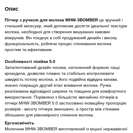
Опис
Пітчер з ручкою для молока MHW-3BOMBER
це зручний і
стильний аксесуар, який допоможе досягти ідеальної текстури
молока, необхідної для створення вишуканих кавових
візерунків. Він поєднує в собі продуманий дизайн і високу
функціональність, роблячи процес спінювання молока
простим та ефективним.
Особливості лінійки 5.0
Запатентований дизайн носика, натхненний формою пащі
крокодила, дозволяє плавно та стабільно контролювати
швидкість потоку молока, а його подвійна відвідна канава,
значно покращує другий етап вливання молока. Ручка
реалізована відповідної ширини та товщини для комфортного
використання. Порівняно з більшістю звичайних пітчерів в
пітчері MHW-3BOMBER 5.0 застосовано іноваційну пропорцію
розмірів - висоту пітчера зменшено, а простір між стінками
збільшено для рівномірного спінення молока.
Ергономічніть
Молочник MHW-3BOMBER виготовлений із міцної нержавіючої