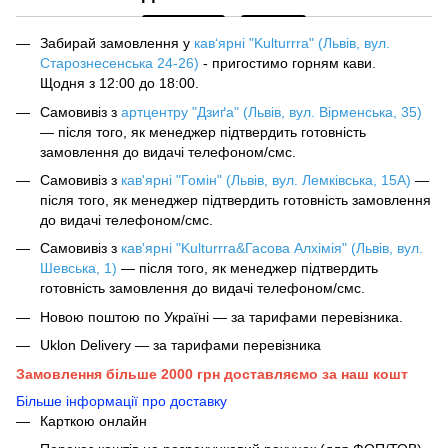
Забирай замовлення у
кав‘ярні "Kulturrra" (Львів, вул.
Старознесенська 24-26)
- пригостимо горням кави.
Щодня з 12:00 до 18:00.
Самовивіз з
артцентру "Дзиґа" (Львів, вул. Вірменська, 35)
— після того, як менеджер підтвердить готовність
замовлення до видачі телефоном/смс.
Самовивіз з
кав'ярні "Гомін" (Львів, вул. Лемківська, 15А)
—
після того, як менеджер підтвердить готовність замовлення
до видачі телефоном/смс.
Самовивіз з
кав'ярні "Kulturrra&Гасова Алхімія" (Львів, вул.
Шевська, 1)
— після того, як менеджер підтвердить
готовність замовлення до видачі телефоном/смс.
Новою поштою по Україні — за тарифами перевізника.
Uklon Delivery — за тарифами перевізника
Замовлення більше 2000 грн доставляємо за наш кошт
Більше інформації про доставку
Карткою онлайн