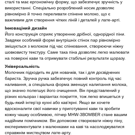
сталі та має ергономічну форму, що забезпечує зручність у
використанні. Спеціально розроблений носик дозволяє
рівномірно й точно переливати спінене молоко, що є
важливим для створення чітких ліній і деталей у лате-арті.
Інноваціний дизайн
Його конструкція сприяє утворенню дрібної, однорідної піни.
Завдяки особливій формі внутрішніх стінок пар рівномірно
змішується з молоком під час спінювання, створюючи ніжну
шовковисту текстуру. Саме така піна дозволяє легко малювати
на поверхні кави та отримувати стабільні результати щоразу.
Універсальність
Молочник підходить як для новачків, так і для досвідчених
бариста. Зручна ручка забезпечує повний контроль під час
наливання, а спеціальна форма зменшує налипання молока,
що значно полегшує його очищення. Він представлений у
різних кольорах і варіантах покриття, тож легко впишеться у
будь-який інтер’єр кухні або кав’ярні. Якщо ви хочете
вдосконалити свої навички у приготуванні кави та зробити
кожну чашку особливою, пітчер MHW-3BOMBER стане вашим
надійним помічником. Він допоможе створювати ніжну піну,
експериментувати з малюнками на каві та насолоджуватися
справжнім мистецтвом лате-арту.