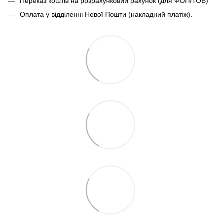
Переказ коштів на розрахунковий рахунок (для ФОП/ТОВ)
Оплата у відділенні Нової Пошти (накладний платіж).