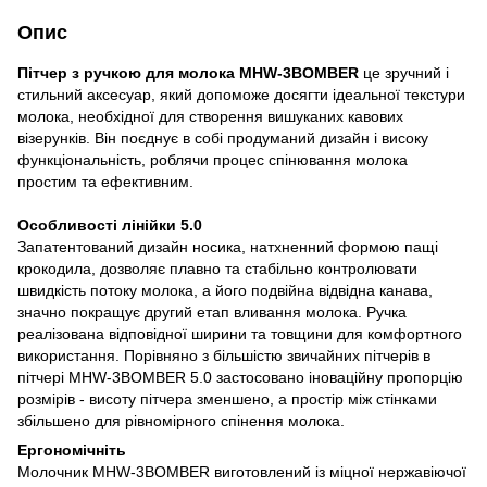
Опис
Пітчер з ручкою для молока MHW-3BOMBER
це зручний і
стильний аксесуар, який допоможе досягти ідеальної текстури
молока, необхідної для створення вишуканих кавових
візерунків. Він поєднує в собі продуманий дизайн і високу
функціональність, роблячи процес спінювання молока
простим та ефективним.
Особливості лінійки 5.0
Запатентований дизайн носика, натхненний формою пащі
крокодила, дозволяє плавно та стабільно контролювати
швидкість потоку молока, а його подвійна відвідна канава,
значно покращує другий етап вливання молока. Ручка
реалізована відповідної ширини та товщини для комфортного
використання. Порівняно з більшістю звичайних пітчерів в
пітчері MHW-3BOMBER 5.0 застосовано іноваційну пропорцію
розмірів - висоту пітчера зменшено, а простір між стінками
збільшено для рівномірного спінення молока.
Ергономічніть
Молочник MHW-3BOMBER виготовлений із міцної нержавіючої