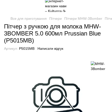
Все для приготування
Пітчери
Пітчери MHW-3Bomber
Піт
Пітчер з ручкою для молока MHW-
3BOMBER 5.0 600мл Prussian Blue
(P5015MB)
Артикул:
P5015MB
Написати відгук