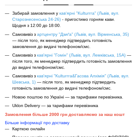
Забирай замовлення у
кав‘ярні "Kulturrra" (Львів, вул.
Старознесенська 24-26)
- пригостимо горням кави.
Щодня з 12:00 до 18:00.
Самовивіз з
артцентру "Дзиґа" (Львів, вул. Вірменська, 35)
— після того, як менеджер підтвердить готовність
замовлення до видачі телефоном/смс.
Самовивіз з
кав'ярні "Гомін" (Львів, вул. Лемківська, 15А)
—
після того, як менеджер підтвердить готовність замовлення
до видачі телефоном/смс.
Самовивіз з
кав'ярні "Kulturrra&Гасова Алхімія" (Львів, вул.
Шевська, 1)
— після того, як менеджер підтвердить
готовність замовлення до видачі телефоном/смс.
Новою поштою по Україні — за тарифами перевізника.
Uklon Delivery — за тарифами перевізника
Замовлення більше 2000 грн доставляємо за наш кошт
Більше інформації про доставку
Карткою онлайн