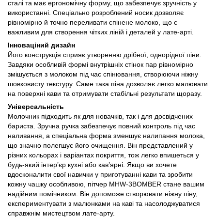
сталі та має ергономічну форму, що забезпечує зручність у
використанні. Спеціально розроблений носик дозволяє
рівномірно й точно переливати спінене молоко, що є
важливим для створення чітких ліній і деталей у лате-арті.
Інноваціний дизайн
Його конструкція сприяє утворенню дрібної, однорідної піни.
Завдяки особливій формі внутрішніх стінок пар рівномірно
змішується з молоком під час спінювання, створюючи ніжну
шовковисту текстуру. Саме така піна дозволяє легко малювати
на поверхні кави та отримувати стабільні результати щоразу.
Універсальність
Молочник підходить як для новачків, так і для досвідчених
бариста. Зручна ручка забезпечує повний контроль під час
наливання, а спеціальна форма зменшує налипання молока,
що значно полегшує його очищення. Він представлений у
різних кольорах і варіантах покриття, тож легко впишеться у
будь-який інтер’єр кухні або кав’ярні. Якщо ви хочете
вдосконалити свої навички у приготуванні кави та зробити
кожну чашку особливою, пітчер MHW-3BOMBER стане вашим
надійним помічником. Він допоможе створювати ніжну піну,
експериментувати з малюнками на каві та насолоджуватися
справжнім мистецтвом лате-арту.