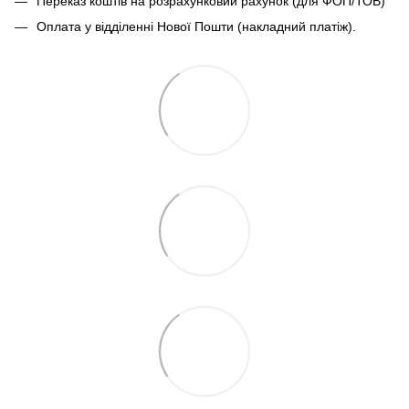
Переказ коштів на розрахунковий рахунок (для ФОП/ТОВ)
Оплата у відділенні Нової Пошти (накладний платіж).