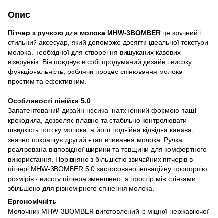
Опис
Пітчер з ручкою для молока MHW-3BOMBER
це зручний і
стильний аксесуар, який допоможе досягти ідеальної текстури
молока, необхідної для створення вишуканих кавових
візерунків. Він поєднує в собі продуманий дизайн і високу
функціональність, роблячи процес спінювання молока
простим та ефективним.
Особливості лінійки 5.0
Запатентований дизайн носика, натхненний формою пащі
крокодила, дозволяє плавно та стабільно контролювати
швидкість потоку молока, а його подвійна відвідна канава,
значно покращує другий етап вливання молока. Ручка
реалізована відповідної ширини та товщини для комфортного
використання. Порівняно з більшістю звичайних пітчерів в
пітчері MHW-3BOMBER 5.0 застосовано іноваційну пропорцію
розмірів - висоту пітчера зменшено, а простір між стінками
збільшено для рівномірного спінення молока.
Ергономічніть
Молочник MHW-3BOMBER виготовлений із міцної нержавіючої