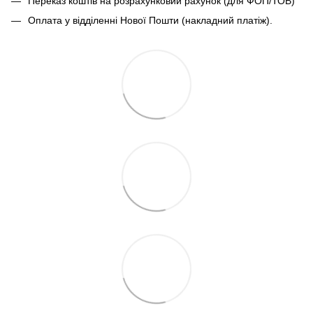
Переказ коштів на розрахунковий рахунок (для ФОП/ТОВ)
Оплата у відділенні Нової Пошти (накладний платіж).