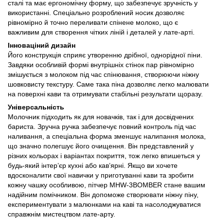
сталі та має ергономічну форму, що забезпечує зручність у
використанні. Спеціально розроблений носик дозволяє
рівномірно й точно переливати спінене молоко, що є
важливим для створення чітких ліній і деталей у лате-арті.
Інноваціний дизайн
Його конструкція сприяє утворенню дрібної, однорідної піни.
Завдяки особливій формі внутрішніх стінок пар рівномірно
змішується з молоком під час спінювання, створюючи ніжну
шовковисту текстуру. Саме така піна дозволяє легко малювати
на поверхні кави та отримувати стабільні результати щоразу.
Універсальність
Молочник підходить як для новачків, так і для досвідчених
бариста. Зручна ручка забезпечує повний контроль під час
наливання, а спеціальна форма зменшує налипання молока,
що значно полегшує його очищення. Він представлений у
різних кольорах і варіантах покриття, тож легко впишеться у
будь-який інтер’єр кухні або кав’ярні. Якщо ви хочете
вдосконалити свої навички у приготуванні кави та зробити
кожну чашку особливою, пітчер MHW-3BOMBER стане вашим
надійним помічником. Він допоможе створювати ніжну піну,
експериментувати з малюнками на каві та насолоджуватися
справжнім мистецтвом лате-арту.