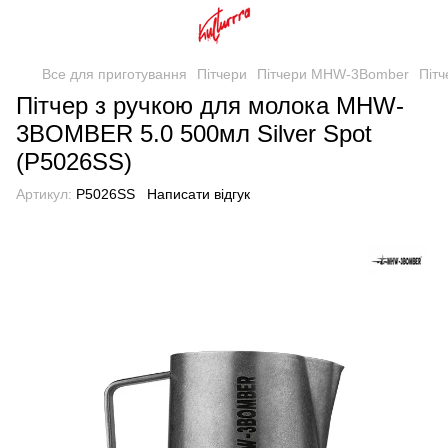
Все для приготування
Пітчери
Пітчери MHW-3Bomber
Піт
Пітчер з ручкою для молока MHW-
3BOMBER 5.0 500мл Silver Spot
(P5026SS)
Артикул:
P5026SS
Написати відгук