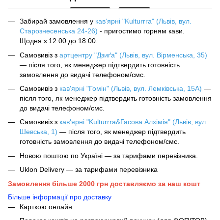
Забирай замовлення у
кав‘ярні "Kulturrra" (Львів, вул.
Старознесенська 24-26)
- пригостимо горням кави.
Щодня з 12:00 до 18:00.
Самовивіз з
артцентру "Дзиґа" (Львів, вул. Вірменська, 35)
— після того, як менеджер підтвердить готовність
замовлення до видачі телефоном/смс.
Самовивіз з
кав'ярні "Гомін" (Львів, вул. Лемківська, 15А)
—
після того, як менеджер підтвердить готовність замовлення
до видачі телефоном/смс.
Самовивіз з
кав'ярні "Kulturrra&Гасова Алхімія" (Львів, вул.
Шевська, 1)
— після того, як менеджер підтвердить
готовність замовлення до видачі телефоном/смс.
Новою поштою по Україні — за тарифами перевізника.
Uklon Delivery — за тарифами перевізника
Замовлення більше 2000 грн доставляємо за наш кошт
Більше інформації про доставку
Карткою онлайн