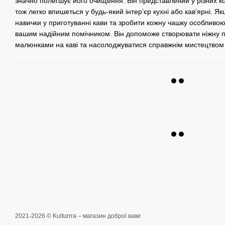
значно полегшує його очищення. Він представлений у різних ко
тож легко впишеться у будь-який інтер’єр кухні або кав’ярні. Я
навички у приготуванні кави та зробити кожну чашку особли
вашим надійним помічником. Він допоможе створювати ніжну п
малюнками на каві та насолоджуватися справжнім мистецтвом 
2021-2026 © Kulturrra – магазин доброї кави