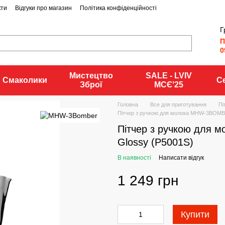
кти
Відгуки про магазин
Політика конфіденційності
Г
П
0
Мистецтво
SALE - LVIV
Смаколики
С
Зброї
MCЄʼ25
Головна
Все для приготування
Пі
Пітчер з ручкою для молока MHW-3BOMBE
Пітчер з ручкою для
Glossy (P5001S)
В наявності
Написати відгук
1 249 грн
Купити