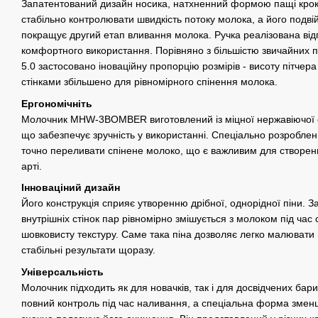
Запатентований дизайн носика, натхненний формою пащі крок
стабільно контролювати швидкість потоку молока, а його подвій
покращує другий етап вливання молока. Ручка реалізована ві
комфортного використання. Порівняно з більшістю звичайних 
5.0 застосовано іноваційну пропорцію розмірів - висоту пітчер
стінками збільшено для рівномірного спінення молока.
Ергономічніть
Молочник MHW-3BOMBER виготовлений із міцної нержавіючої с
що забезпечує зручність у використанні. Спеціально розроблен
точно переливати спінене молоко, що є важливим для створення 
арті.
Інноваціний дизайн
Його конструкція сприяє утворенню дрібної, однорідної піни. 
внутрішніх стінок пар рівномірно змішується з молоком під ча
шовковисту текстуру. Саме така піна дозволяє легко малювати 
стабільні результати щоразу.
Універсальність
Молочник підходить як для новачків, так і для досвідчених бар
повний контроль під час наливання, а спеціальна форма зме