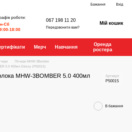
Бажання
Вхід
рафік роботи:
067 198 11 20
Мій кошик
н-Сб
Передзвонити вам?
9:00-18:00
Оренда
ертифікати
Мерч
Навчання
ростера
тчери
Пітчери MHW-3Bomber
R 5.0 400мл Glossy (P5001S)
 молока MHW-3BOMBER 5.0 400мл
Артикул
P5001S
В бажання