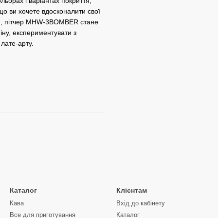
льорах і варіантах покриття,
кщо ви хочете вдосконалити свої
вою, пітчер MHW-3BOMBER стане
іну, експериментувати з
лате-арту.
Каталог
Клієнтам
Кава
Вхід до кабінету
Все для приготування
Каталог