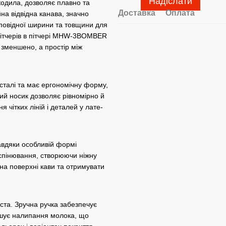
Надіслати
одила, дозволяє плавно та
Доставка
Оплата
на відвідна канава, значно
дповідної ширини та товщини для
пітчерів в пітчері MHW-3BOMBER
а зменшено, а простір між
талі та має ергономічну форму,
ий носик дозволяє рівномірно й
чітких ліній і деталей у лате-
Завдяки особливій формі
с спінювання, створюючи ніжну
на поверхні кави та отримувати
иста. Зручна ручка забезпечує
ншує налипання молока, що