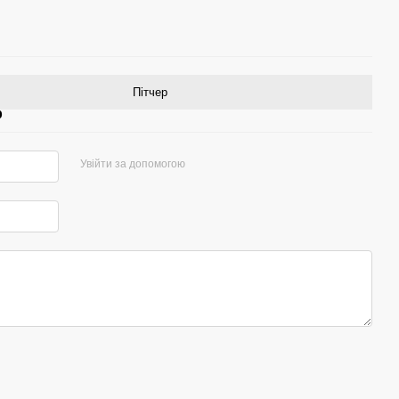
Пітчер
р
Увійти за допомогою