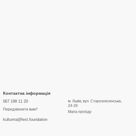
Контактна інформація
067 198 11 20
м. Львів, вул. Старознесенська,
24-26
Передзвонити вам?
Мапа проїзду
kulturrra@fest.foundation