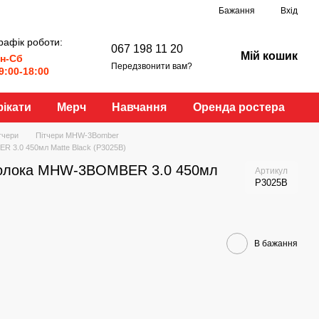
Бажання
Вхід
рафік роботи:
067 198 11 20
Мій кошик
н-Сб
Передзвонити вам?
9:00-18:00
ікати
Мерч
Навчання
Оренда ростера
тчери
Пітчери MHW-3Bomber
R 3.0 450мл Matte Black (P3025B)
 молока MHW-3BOMBER 3.0 450мл
Артикул
P3025B
В бажання