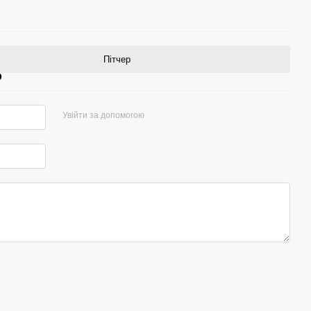
Пітчер
р
Увійти за допомогою