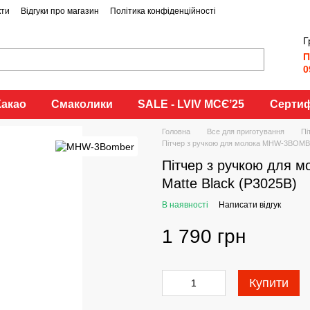
кти
Відгуки про магазин
Політика конфіденційності
Г
П
0
Какао
Смаколики
SALE - LVIV MCЄʼ25
Сертиф
Головна
Все для приготування
Пі
Пітчер з ручкою для молока MHW-3BOMBE
Пітчер з ручкою для
Matte Black (P3025B)
В наявності
Написати відгук
1 790 грн
Купити