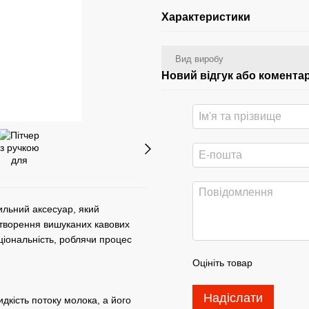
Характеристики
Вид виробу
Новий відгук або комента
ильний аксесуар, який
створення вишуканих кавових
кціональність, роблячи процес
Оцініть товар
Надіслати
дкість потоку молока, а його