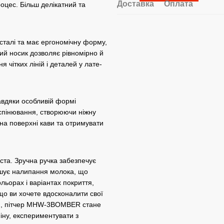
Доставка
Оплата
оцес. Більш делікатний та
талі та має ергономічну форму,
ий носик дозволяє рівномірно й
чітких ліній і деталей у лате-
Завдяки особливій формі
с спінювання, створюючи ніжну
на поверхні кави та отримувати
иста. Зручна ручка забезпечує
ншує налипання молока, що
льорах і варіантах покриття,
кщо ви хочете вдосконалити свої
вою, пітчер MHW-3BOMBER стане
іну, експериментувати з