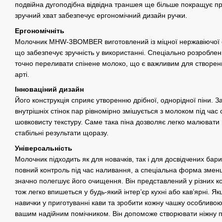
подвійна дугоподібна відвідна траншея ще більше покращує пр
зручний хват забезпечує ергономічний дизайн ручки.
Ергономічніть
Молочник MHW-3BOMBER виготовлений із міцної нержавіючої с
що забезпечує зручність у використанні. Спеціально розроблен
точно переливати спінене молоко, що є важливим для створення 
арті.
Інноваціний дизайн
Його конструкція сприяє утворенню дрібної, однорідної піни. 
внутрішніх стінок пар рівномірно змішується з молоком під ча
шовковисту текстуру. Саме така піна дозволяє легко малювати 
стабільні результати щоразу.
Універсальність
Молочник підходить як для новачків, так і для досвідчених бар
повний контроль під час наливання, а спеціальна форма зме
значно полегшує його очищення. Він представлений у різних ко
тож легко впишеться у будь-який інтер’єр кухні або кав’ярні. Я
навички у приготуванні кави та зробити кожну чашку особли
вашим надійним помічником. Він допоможе створювати ніжну п