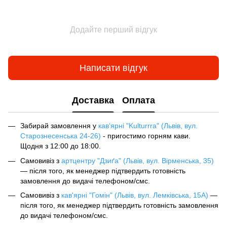
Додайте перший відгук
Написати відгук
Доставка
Оплата
Забирай замовлення у
кав‘ярні "Kulturrra" (Львів, вул.
Старознесенська 24-26)
- пригостимо горням кави.
Щодня з 12:00 до 18:00.
Самовивіз з
артцентру "Дзиґа" (Львів, вул. Вірменська, 35)
— після того, як менеджер підтвердить готовність
замовлення до видачі телефоном/смс.
Самовивіз з
кав'ярні "Гомін" (Львів, вул. Лемківська, 15А)
—
після того, як менеджер підтвердить готовність замовлення
до видачі телефоном/смс.