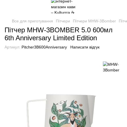
Все для приготування
Пітчери
Пітчери MHW-3Bomber
Пітч
Пітчер MHW-3BOMBER 5.0 600мл
6th Anniversary Limited Edition
Артикул:
Pitcher3B600Anniversary
Написати відгук