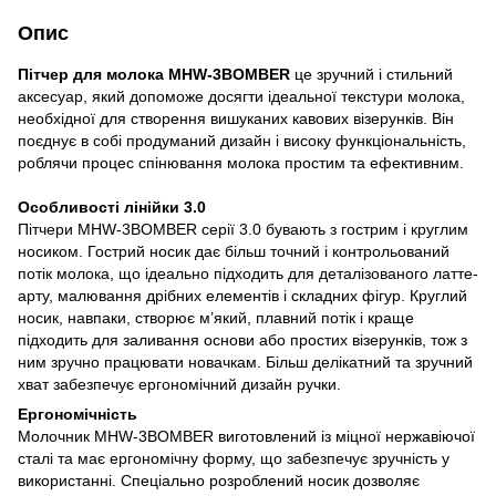
Опис
Пітчер для молока MHW-3BOMBER
це зручний і стильний
аксесуар, який допоможе досягти ідеальної текстури молока,
необхідної для створення вишуканих кавових візерунків. Він
поєднує в собі продуманий дизайн і високу функціональність,
роблячи процес спінювання молока простим та ефективним.
Особливості лінійки 3.0
Пітчери MHW-3BOMBER серії 3.0 бувають з гострим і круглим
носиком. Гострий носик дає більш точний і контрольований
потік молока, що ідеально підходить для деталізованого латте-
арту, малювання дрібних елементів і складних фігур. Круглий
носик, навпаки, створює м’який, плавний потік і краще
підходить для заливання основи або простих візерунків, тож з
ним зручно працювати новачкам. Більш делікатний та зручний
хват забезпечує ергономічний дизайн ручки.
Ергономічність
Молочник MHW-3BOMBER виготовлений із міцної нержавіючої
сталі та має ергономічну форму, що забезпечує зручність у
використанні. Спеціально розроблений носик дозволяє