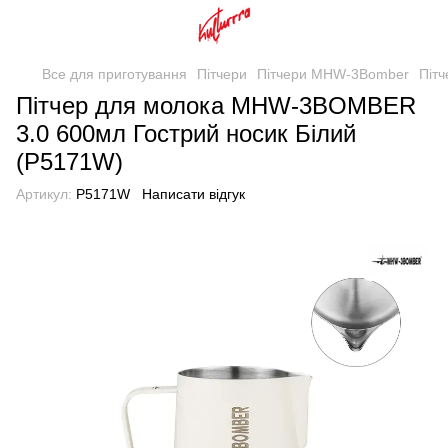
Все для приготування
Пітчери
Пітчери MHW-3Bomber
Піт
Пітчер для молока MHW-3BOMBER
3.0 600мл Гострий носик Білий
(P5171W)
Артикул:
P5171W
Написати відгук