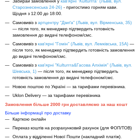
Забирай замовлення у
кав‘ярні "Kulturrra" (Львів, вул.
Старознесенська 24-26)
- пригостимо горням кави.
Щодня з 12:00 до 18:00.
Самовивіз з
артцентру "Дзиґа" (Львів, вул. Вірменська, 35)
— після того, як менеджер підтвердить готовність
замовлення до видачі телефоном/смс.
Самовивіз з
кав'ярні "Гомін" (Львів, вул. Лемківська, 15А)
—
після того, як менеджер підтвердить готовність замовлення
до видачі телефоном/смс.
Самовивіз з
кав'ярні "Kulturrra&Гасова Алхімія" (Львів, вул.
Шевська, 1)
— після того, як менеджер підтвердить
готовність замовлення до видачі телефоном/смс.
Новою поштою по Україні — за тарифами перевізника.
Uklon Delivery — за тарифами перевізника
Замовлення більше 2000 грн доставляємо за наш кошт
Більше інформації про доставку
Карткою онлайн
Переказ коштів на розрахунковий рахунок (для ФОП/ТОВ)
Оплата у відділенні Нової Пошти (накладний платіж).