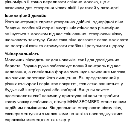
рівномірно й точно переливати спінене молоко, що є
важливим для створення чітких ліній і деталей у лате-арті.
Інноваціний дизайн
Його конструкція сприяє утворенню дрібної, однорідної піни.
Завдяки особливій формі внутрішніх стінок пар рівномірно
змішується з молоком під час спінювання, створюючи ніжну
шовковисту текстуру. Саме така піна дозволяє легко малювати
на поверхні кави та отримувати стабільні результати щоразу.
Універсальність
Молочник підходить як для новачків, так і для досвідчених
бариста. Зручна ручка забезпечує повний контроль під час
наливання, а спеціальна форма зменшує налипання молока,
що значно полегшує його очищення. Він представлений у
різних кольорах і варіантах покриття, тож легко впишеться у
будь-який інтер’єр кухні або кав’ярні. Якщо ви хочете
вдосконалити свої навички у приготуванні кави та зробити
кожну чашку особливою, пітчер MHW-3BOMBER стане вашим
надійним помічником. Він допоможе створювати ніжну піну,
експериментувати з малюнками на каві та насолоджуватися
справжнім мистецтвом лате-арту.