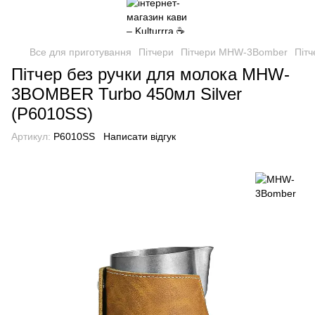
Все для приготування
Пітчери
Пітчери MHW-3Bomber
Піт
Пітчер без ручки для молока MHW-
3BOMBER Turbo 450мл Silver
(P6010SS)
Артикул:
P6010SS
Написати відгук