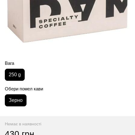
Вага
250 g
Обери помел кави
Зерно
Немає в наявності
430 грн