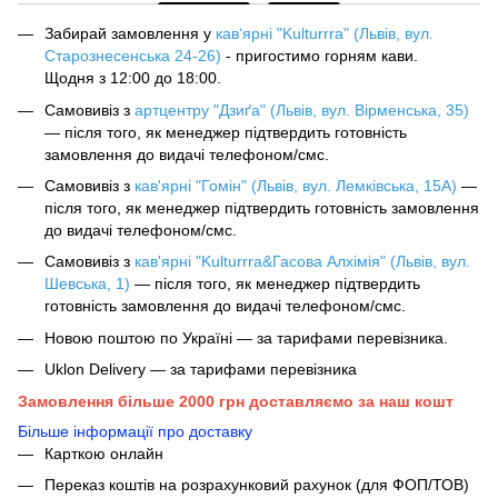
Забирай замовлення у
кав‘ярні "Kulturrra" (Львів, вул.
Старознесенська 24-26)
- пригостимо горням кави.
Щодня з 12:00 до 18:00.
Самовивіз з
артцентру "Дзиґа" (Львів, вул. Вірменська, 35)
— після того, як менеджер підтвердить готовність
замовлення до видачі телефоном/смс.
Самовивіз з
кав'ярні "Гомін" (Львів, вул. Лемківська, 15А)
—
після того, як менеджер підтвердить готовність замовлення
до видачі телефоном/смс.
Самовивіз з
кав'ярні "Kulturrra&Гасова Алхімія" (Львів, вул.
Шевська, 1)
— після того, як менеджер підтвердить
готовність замовлення до видачі телефоном/смс.
Новою поштою по Україні — за тарифами перевізника.
Uklon Delivery — за тарифами перевізника
Замовлення більше 2000 грн доставляємо за наш кошт
Більше інформації про доставку
Карткою онлайн
Переказ коштів на розрахунковий рахунок (для ФОП/ТОВ)