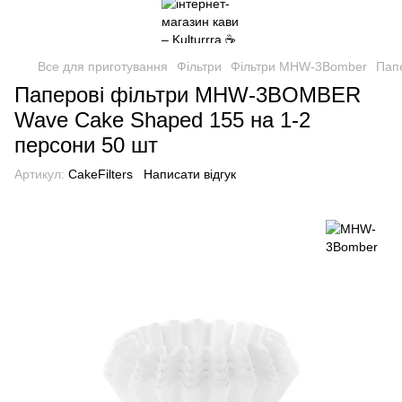
Все для приготування
Фільтри
Фільтри MHW-3Bomber
Пап
Паперові фільтри MHW-3BOMBER
Wave Cake Shaped 155 на 1-2
персони 50 шт
Артикул:
CakeFilters
Написати відгук