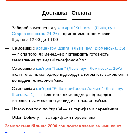
Доставка
Оплата
Забирай замовлення у
кав‘ярні "Kulturrra" (Львів, вул.
Старознесенська 24-26)
- пригостимо горням кави.
Щодня з 12:00 до 18:00.
Самовивіз з
артцентру "Дзиґа" (Львів, вул. Вірменська, 35)
— після того, як менеджер підтвердить готовність
замовлення до видачі телефоном/смс.
Самовивіз з
кав'ярні "Гомін" (Львів, вул. Лемківська, 15А)
—
після того, як менеджер підтвердить готовність замовлення
до видачі телефоном/смс.
Самовивіз з
кав'ярні "Kulturrra&Гасова Алхімія" (Львів, вул.
Шевська, 1)
— після того, як менеджер підтвердить
готовність замовлення до видачі телефоном/смс.
Новою поштою по Україні — за тарифами перевізника.
Uklon Delivery — за тарифами перевізника
Замовлення більше 2000 грн доставляємо за наш кошт