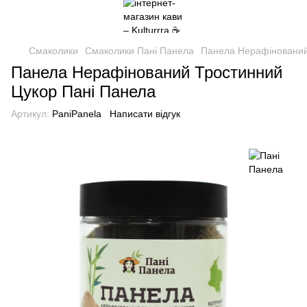
Смаколики
Смаколики Пані Панела
Панела Нерафінований
Панела Нерафінований Тростинний
Цукор Пані Панела
Артикул:
PaniPanela
Написати відгук