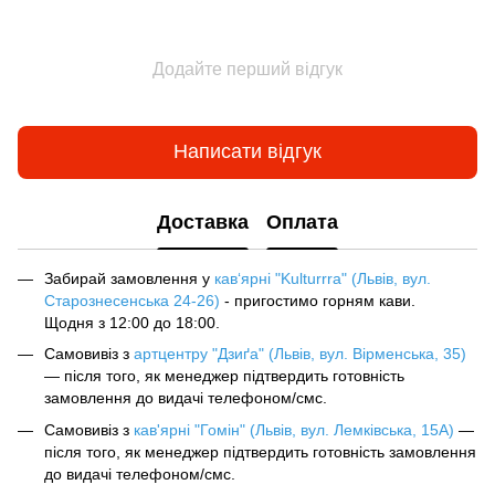
Додайте перший відгук
Написати відгук
Доставка
Оплата
Забирай замовлення у
кав‘ярні "Kulturrra" (Львів, вул.
Старознесенська 24-26)
- пригостимо горням кави.
Щодня з 12:00 до 18:00.
Самовивіз з
артцентру "Дзиґа" (Львів, вул. Вірменська, 35)
— після того, як менеджер підтвердить готовність
замовлення до видачі телефоном/смс.
Самовивіз з
кав'ярні "Гомін" (Львів, вул. Лемківська, 15А)
—
після того, як менеджер підтвердить готовність замовлення
до видачі телефоном/смс.