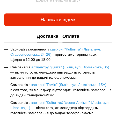
Додайте перший відгук
Написати відгук
Доставка
Оплата
Забирай замовлення у
кав‘ярні "Kulturrra" (Львів, вул.
Старознесенська 24-26)
- пригостимо горням кави.
Щодня з 12:00 до 18:00.
Самовивіз з
артцентру "Дзиґа" (Львів, вул. Вірменська, 35)
— після того, як менеджер підтвердить готовність
замовлення до видачі телефоном/смс.
Самовивіз з
кав'ярні "Гомін" (Львів, вул. Лемківська, 15А)
—
після того, як менеджер підтвердить готовність замовлення
до видачі телефоном/смс.
Самовивіз з
кав'ярні "Kulturrra&Гасова Алхімія" (Львів, вул.
Шевська, 1)
— після того, як менеджер підтвердить
готовність замовлення до видачі телефоном/смс.