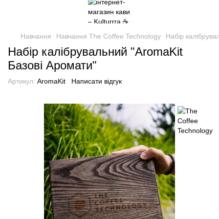
Навчання
Навчання The Coffee Technology
Набір калібрува
Набір калібрувальний "AromaKit
Базові Аромати"
Артикул:
AromaKit
Написати відгук