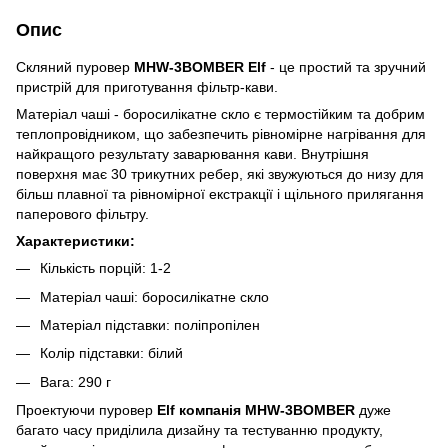
Опис
Cкляний пуровер
MHW-3BOMBER Elf
- це простий та зручний
пристрій для приготування фільтр-кави.
Матеріал чаші - боросилікатне скло є термостійким та добрим
теплопровідником, що забезпечить рівномірне нагрівання для
найкращого результату заварювання кави. Внутрішня
поверхня має 30 трикутних ребер, які звужуються до низу для
більш плавної та рівномірної екстракції і щільного прилягання
паперового фільтру.
Характеристики:
Кількість порцій: 1-2
Матеріал чаші: боросилікатне скло
Матеріал підставки: поліпропілен
Колір підставки: білий
Вага: 290 г
Проектуючи пуровер
Elf компанія MHW-3BOMBER
дуже
багато часу приділила дизайну та тестуванню продукту,