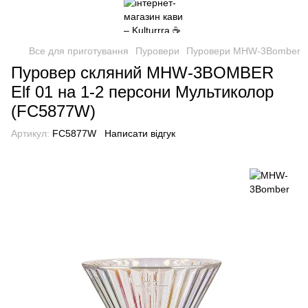
Все для приготування
Пуровери
Пуровери MHW-3Bomber
Пуровер скляний MHW-3BOMBER
Elf 01 на 1-2 персони Мультиколор
(FC5877W)
Артикул:
FC5877W
Написати відгук