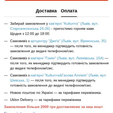
Доставка
Оплата
Забирай замовлення у
кав‘ярні "Kulturrra" (Львів, вул.
Старознесенська 24-26)
- пригостимо горням кави.
Щодня з 12:00 до 18:00.
Самовивіз з
артцентру "Дзиґа" (Львів, вул. Вірменська, 35)
— після того, як менеджер підтвердить готовність
замовлення до видачі телефоном/смс.
Самовивіз з
кав'ярні "Гомін" (Львів, вул. Лемківська, 15А)
—
після того, як менеджер підтвердить готовність замовлення
до видачі телефоном/смс.
Самовивіз з
кав'ярні "Kulturrra&Гасова Алхімія" (Львів, вул.
Шевська, 1)
— після того, як менеджер підтвердить
готовність замовлення до видачі телефоном/смс.
Новою поштою по Україні — за тарифами перевізника.
Uklon Delivery — за тарифами перевізника
Замовлення більше 2000 грн доставляємо за наш кошт