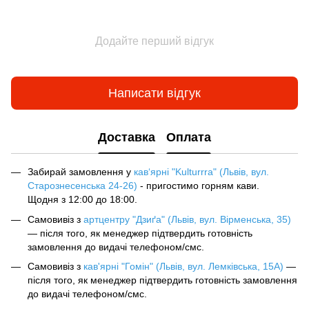
Додайте перший відгук
Написати відгук
Доставка
Оплата
Забирай замовлення у
кав‘ярні "Kulturrra" (Львів, вул.
Старознесенська 24-26)
- пригостимо горням кави.
Щодня з 12:00 до 18:00.
Самовивіз з
артцентру "Дзиґа" (Львів, вул. Вірменська, 35)
— після того, як менеджер підтвердить готовність
замовлення до видачі телефоном/смс.
Самовивіз з
кав'ярні "Гомін" (Львів, вул. Лемківська, 15А)
—
після того, як менеджер підтвердить готовність замовлення
до видачі телефоном/смс.