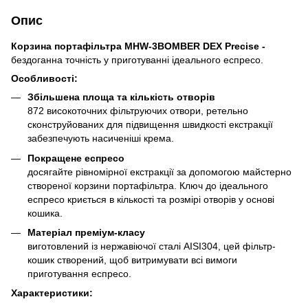
Опис
Корзина портафільтра MHW-3BOMBER DEX Precise -
бездоганна точність у приготуванні ідеального еспресо.
Особливості:
Збільшена площа та кількість отворів
872 високоточних фільтруючих отвори, ретельно
сконструйованих для підвищення швидкості екстракції
забезпечують насиченіші крема.
Покращене еспресо
досягайте рівномірної екстракції за допомогою майстерно
створеної корзини портафільтра. Ключ до ідеального
еспресо криється в кількості та розмірі отворів у основі
кошика.
Матеріал преміум-класу
виготовлений із нержавіючої сталі AISI304, цей фільтр-
кошик створений, щоб витримувати всі вимоги
приготування еспресо.
Характеристики: