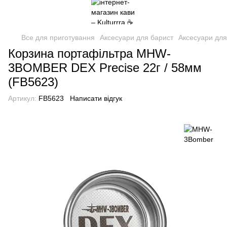
Все для приготування
Аксесуари для барист
Аксесуари дл
Корзина портафільтра MHW-
3BOMBER DEX Precise 22г / 58мм
(FB5623)
Артикул:
FB5623
Написати відгук