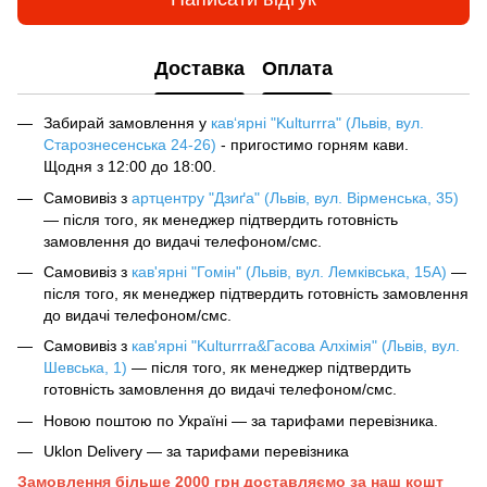
Доставка
Оплата
Забирай замовлення у
кав‘ярні "Kulturrra" (Львів, вул.
Старознесенська 24-26)
- пригостимо горням кави.
Щодня з 12:00 до 18:00.
Самовивіз з
артцентру "Дзиґа" (Львів, вул. Вірменська, 35)
— після того, як менеджер підтвердить готовність
замовлення до видачі телефоном/смс.
Самовивіз з
кав'ярні "Гомін" (Львів, вул. Лемківська, 15А)
—
після того, як менеджер підтвердить готовність замовлення
до видачі телефоном/смс.
Самовивіз з
кав'ярні "Kulturrra&Гасова Алхімія" (Львів, вул.
Шевська, 1)
— після того, як менеджер підтвердить
готовність замовлення до видачі телефоном/смс.
Новою поштою по Україні — за тарифами перевізника.
Uklon Delivery — за тарифами перевізника
Замовлення більше 2000 грн доставляємо за наш кошт