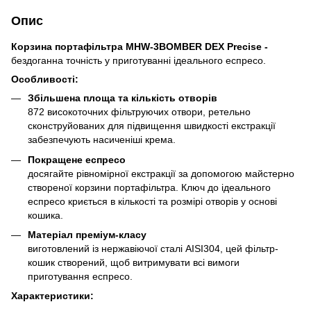
Опис
Корзина портафільтра MHW-3BOMBER DEX Precise -
бездоганна точність у приготуванні ідеального еспресо.
Особливості:
Збільшена площа та кількість отворів
872 високоточних фільтруючих отвори, ретельно
сконструйованих для підвищення швидкості екстракції
забезпечують насиченіші крема.
Покращене еспресо
досягайте рівномірної екстракції за допомогою майстерно
створеної корзини портафільтра. Ключ до ідеального
еспресо криється в кількості та розмірі отворів у основі
кошика.
Матеріал преміум-класу
виготовлений із нержавіючої сталі AISI304, цей фільтр-
кошик створений, щоб витримувати всі вимоги
приготування еспресо.
Характеристики: