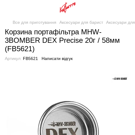
Все для приготування
Аксесуари для барист
Аксесуари дл
Корзина портафільтра MHW-
3BOMBER DEX Precise 20г / 58мм
(FB5621)
Артикул:
FB5621
Написати відгук