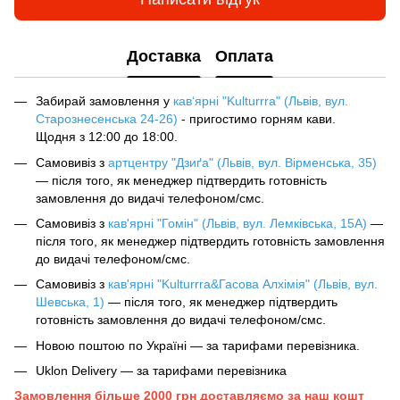
Доставка
Оплата
Забирай замовлення у
кав‘ярні "Kulturrra" (Львів, вул.
Старознесенська 24-26)
- пригостимо горням кави.
Щодня з 12:00 до 18:00.
Самовивіз з
артцентру "Дзиґа" (Львів, вул. Вірменська, 35)
— після того, як менеджер підтвердить готовність
замовлення до видачі телефоном/смс.
Самовивіз з
кав'ярні "Гомін" (Львів, вул. Лемківська, 15А)
—
після того, як менеджер підтвердить готовність замовлення
до видачі телефоном/смс.
Самовивіз з
кав'ярні "Kulturrra&Гасова Алхімія" (Львів, вул.
Шевська, 1)
— після того, як менеджер підтвердить
готовність замовлення до видачі телефоном/смс.
Новою поштою по Україні — за тарифами перевізника.
Uklon Delivery — за тарифами перевізника
Замовлення більше 2000 грн доставляємо за наш кошт