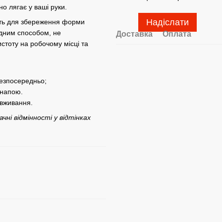
о лягає у ваші руки.
Надіслати
жить для збереження форми
одним способом, не
Доставка
Оплата
стоту на робочому місці та
безпосередньо;
 напою.
вживання.
ні відмінності у відтінках