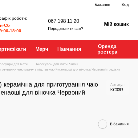
Бажання
Вхід
рафік роботи:
067 198 11 20
Мій кошик
н-Сб
Передзвонити вам?
9:00-18:00
Оренда
ертифікати
Мерч
Навчання
ростера
сесуари для матчі
Аксесуари для матчі Smoul
готування чаю матчу з підставкою Кусенаоші для віночка Червоний градієнт
) керамічна для приготування чаю
Артикул
KC03R
сенаоші для віночка Червоний
В бажання