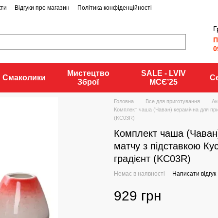
кти
Відгуки про магазин
Політика конфіденційності
Г
П
0
Мистецтво
SALE - LVIV
Смаколики
С
Зброї
MCЄʼ25
Головна
Все для приготування
Ак
Комплект чаша (Чаван) керамічна для при
(KC03R)
Комплект чаша (Чаван
матчу з підставкою Ку
градієнт (KC03R)
Немає в наявності
Написати відгук
929 грн