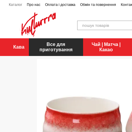
Перейти до основного контенту
Каталог
Про нас
Оплата і доставка
Обмін та повернення
Конта
Все для
Чай | Матча |
Кава
приготування
Какао