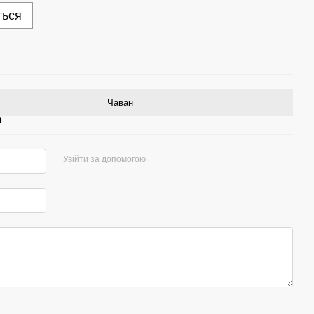
ться
Чаван
р
Увійти за допомогою