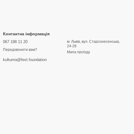
Контактна інформація
067 198 11 20
м. Львів, вул. Старознесенська,
24-26
Передзвонити вам?
Мапа проїзду
kulturrra@fest.foundation