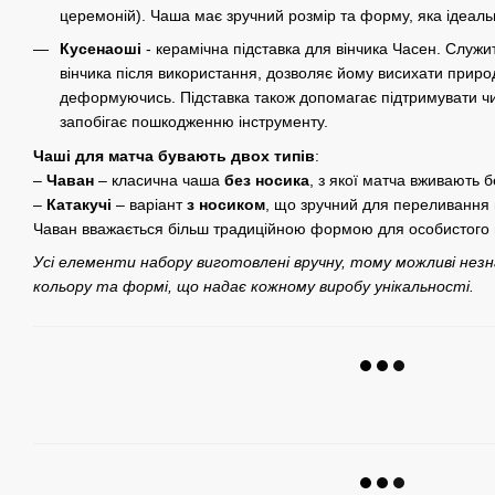
церемоній). Чаша має зручний розмір та форму, яка ідеальн
Кусенаоші
- керамічна підставка для вінчика Часен. Слу
вінчика після використання, дозволяє йому висихати прир
деформуючись. Підставка також допомагає підтримувати чи
запобігає пошкодженню інструменту.
Чаші для матча бувають двох типів
:
–
Чаван
– класична чаша
без носика
, з якої матча вживають 
–
Катакучі
– варіант
з носиком
, що зручний для переливання
Чаван вважається більш традиційною формою для особистого 
Усі елементи набору виготовлені вручну, тому можливі незнач
кольору та формі, що надає кожному виробу унікальності.