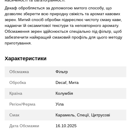
насиченості та багатогранності.
Декаф обробляється за допомогою митого способу, що
дозволяє зберегти всю природну свіжість та аромат кавових
зерен. Митий спосіб обробки підкреслює чистоту смаку кави,
надаючи їй оксамитової текстури та неповторного аромату.
Обсмаження зерен здійснюється спеціально під фільтр, щоб
забезпечити найкращий смаковий профіль для цього методу
приготування.
Характеристики
Обсмажка
Фільтр
Обробка
Decaf, Мита
Країна
Колумбія
Регіон/Ферма
Уіла
Смак
Карамель, Спеції, Цитрусові
Дата Обсмажки
16.10.2025