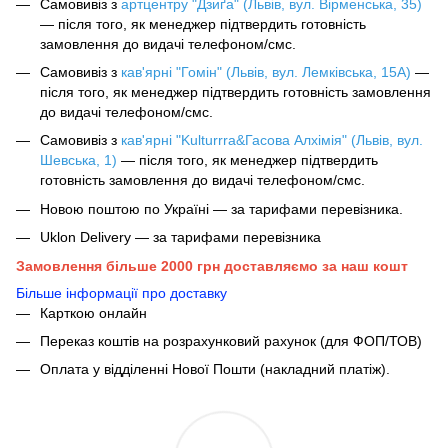
Самовивіз з
артцентру "Дзиґа" (Львів, вул. Вірменська, 35)
— після того, як менеджер підтвердить готовність
замовлення до видачі телефоном/смс.
Самовивіз з
кав'ярні "Гомін" (Львів, вул. Лемківська, 15А)
—
після того, як менеджер підтвердить готовність замовлення
до видачі телефоном/смс.
Самовивіз з
кав'ярні "Kulturrra&Гасова Алхімія" (Львів, вул.
Шевська, 1)
— після того, як менеджер підтвердить
готовність замовлення до видачі телефоном/смс.
Новою поштою по Україні — за тарифами перевізника.
Uklon Delivery — за тарифами перевізника
Замовлення більше 2000 грн доставляємо за наш кошт
Більше інформації про доставку
Карткою онлайн
Переказ коштів на розрахунковий рахунок (для ФОП/ТОВ)
Оплата у відділенні Нової Пошти (накладний платіж).