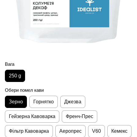
Вага
250 g
Обери помел кави
Зерно
Горнятко
Джезва
Гейзерна Кавоварка
Френч-Прес
Фільтр Кавоварка
Аеропрес
V60
Кемекс