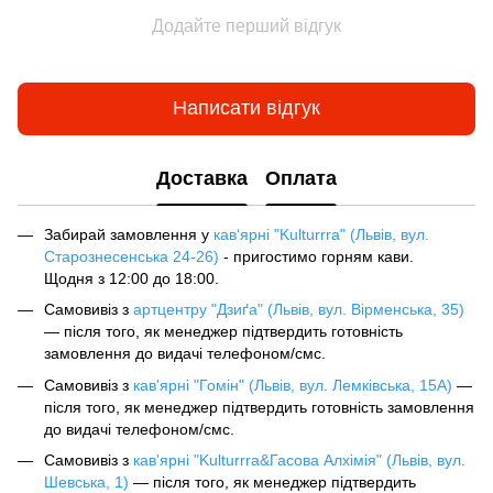
Додайте перший відгук
Написати відгук
Доставка
Оплата
Забирай замовлення у
кав‘ярні "Kulturrra" (Львів, вул.
Старознесенська 24-26)
- пригостимо горням кави.
Щодня з 12:00 до 18:00.
Самовивіз з
артцентру "Дзиґа" (Львів, вул. Вірменська, 35)
— після того, як менеджер підтвердить готовність
замовлення до видачі телефоном/смс.
Самовивіз з
кав'ярні "Гомін" (Львів, вул. Лемківська, 15А)
—
після того, як менеджер підтвердить готовність замовлення
до видачі телефоном/смс.
Самовивіз з
кав'ярні "Kulturrra&Гасова Алхімія" (Львів, вул.
Шевська, 1)
— після того, як менеджер підтвердить