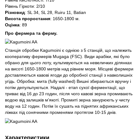
Рівень Кислотності: 7/10
Рівень Гіркоти: 2/10
Різновид
: SL 34, SL 28, Ruiru 11, Batian
Висота проростання
: 1650-1800 м.
Оцінка
: 89
Про фермера та ферму.
Станція обробки Kagumoini є однією з 5 станцій, що належить
кооперативу фермерів Mugaga (FSC). Види арабіки, які було
обрано для цього лоту, культивуються на невеличких ділянках
на висоті 1650-1800 метрів над рівнем моря. Місцеві фермери
доставляються кавові ягоди до обробної станції з навколишніх
угідь. Обробка: мита (fully washed) Вишні збираються вручну і
потім депульпуються. Надалі - етап сухої ферментації, що
триває від 16 до 23 годин, після чого кавові зерна промивають
водою від залишків м'якоті. Промиті зерна занурюють у чисту
воду на 12 годин. Потім їх сушать на піднятих африканських
ліжках під сонячними променями протягом 10-15 днів.
Характеристики