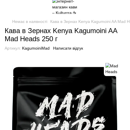
Немає в наявності
Кава в Зернах Kenya Kagumoini AA Mad H
Кава в Зернах Kenya Kagumoini AA
Mad Heads 250 г
Артикул:
KagumoiniMad
Написати відгук