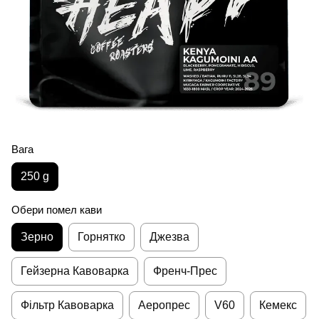
Вага
250 g
Обери помел кави
Зерно
Горнятко
Джезва
Гейзерна Кавоварка
Френч-Прес
Фільтр Кавоварка
Аеропрес
V60
Кемекс