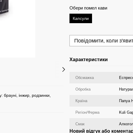
Обери помел кави
Капсули
Повідомити, коли з'яви
Характеристики
Обсмажка
Еспрес
Обробка
Натура
: брауні, інжир, родзинки,
Країна
Папуа Н
Регіон/Ферма
Kuli Ga
Смак
Алкогол
Новий відгук або комента