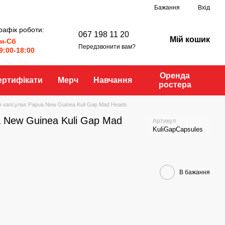
Бажання
Вхід
рафік роботи:
067 198 11 20
Мій кошик
н-Сб
Передзвонити вам?
9:00-18:00
Оренда
ертифікати
Мерч
Навчання
ростера
в капсулах Papua New Guinea Kuli Gap Mad Heads
 New Guinea Kuli Gap Mad
Артикул
KuliGapCapsules
В бажання