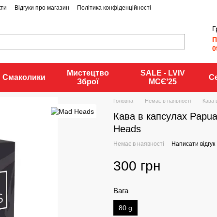
кти
Відгуки про магазин
Політика конфіденційності
Г
П
0
Мистецтво
SALE - LVIV
Смаколики
С
Зброї
MCЄʼ25
Головна
Немає в наявності
Кава 
Кава в капсулах Papua
Heads
Немає в наявності
Написати відгук
300 грн
Вага
80 g