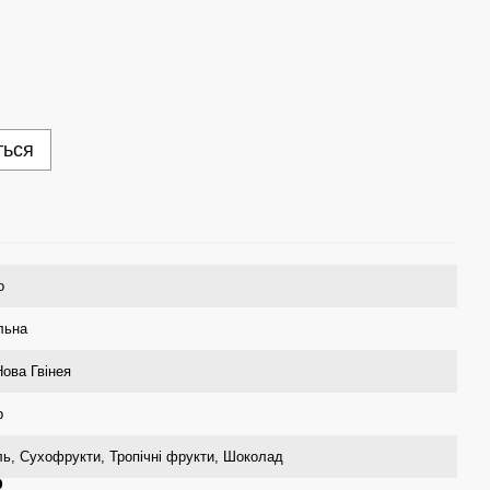
ться
о
льна
ова Гвінея
p
ь, Сухофрукти, Тропічні фрукти, Шоколад
р