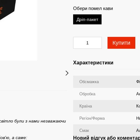
Обери помел кави
Дріп-пакет
Купити
Характеристики
Обсмажка
Ф
Обробка
А
Країна
К
Регіон/Ферма
Hu
cвітло були з нами незважаючи
Смак
А
в'ю, а cаме:
Новий відгук або комента