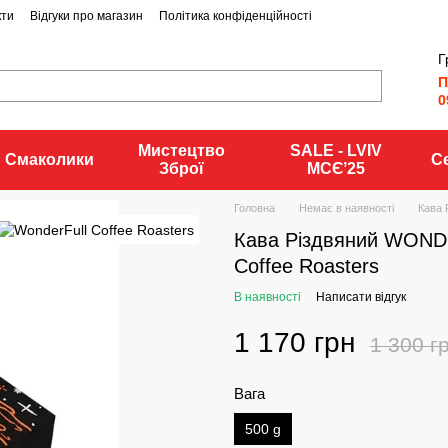
кти
Відгуки про магазин
Політика конфіденційності
Г
П
0
Мистецтво
SALE - LVIV
Смаколики
С
Зброї
MCЄʼ25
Головна
Немає в наявності
Кава 
Кава Різдвяний WOND
Coffee Roasters
В наявності
Написати відгук
1 170 грн
1 300 г
Вага
500 g