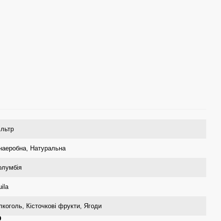
ільтр
наеробна, Натуральна
олумбія
ila
лкоголь, Кісточкові фрукти, Ягоди
р