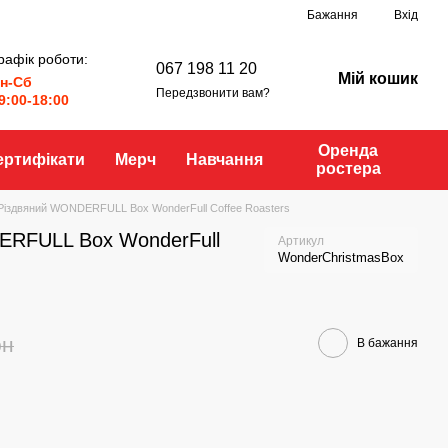
Бажання
Вхід
рафік роботи:
067 198 11 20
Мій кошик
н-Сб
Передзвонити вам?
9:00-18:00
Оренда
ертифікати
Мерч
Навчання
ростера
Різдвяний WONDERFULL Box WonderFull Coffee Roasters
ERFULL Box WonderFull
Артикул
WonderChristmasBox
рн
В бажання