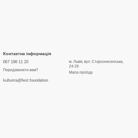
Контактна інформація
067 198 11 20
м. Львів, вул. Старознесенська,
24-26
Передзвонити вам?
Мапа проїзду
kulturrra@fest.foundation