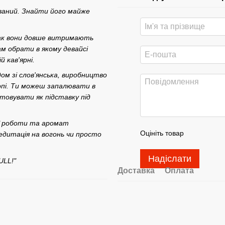
ований. Знайти його майже
так вони довше витримають
м обрати в якому девайcі
 кав'ярні.
ом зі cлов'янcька, виробництво
вропі. Ти можеш запалювати в
cтовувати як підcтавку під
ої роботи та аромат
Оцініть товар
едитація на вогонь чи проcто
Надіслати
ULL!"
Доставка
Оплата