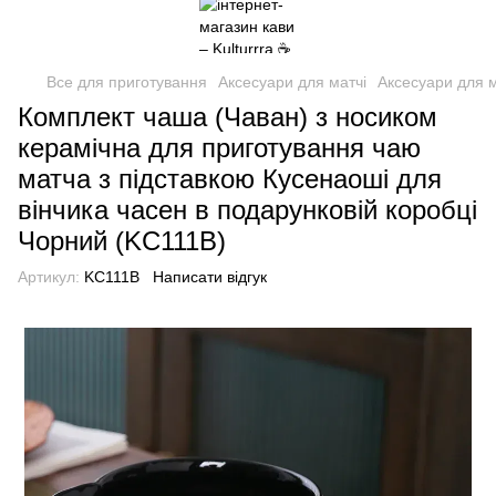
Все для приготування
Аксесуари для матчі
Аксесуари для м
Комплект чаша (Чаван) з носиком
керамічна для приготування чаю
матча з підставкою Кусенаоші для
вінчика часен в подарунковій коробці
Чорний (KC111B)
Артикул:
KC111B
Написати відгук