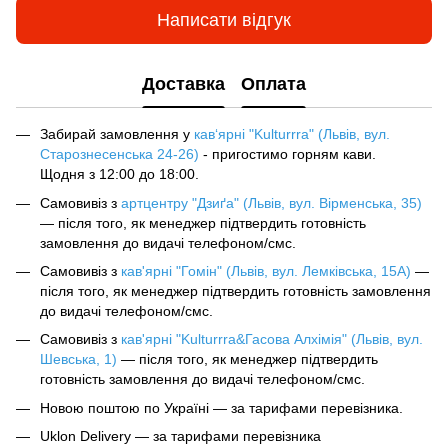
Написати відгук
Доставка
Оплата
Забирай замовлення у
кав‘ярні "Kulturrra" (Львів, вул.
Старознесенська 24-26)
- пригостимо горням кави.
Щодня з 12:00 до 18:00.
Самовивіз з
артцентру "Дзиґа" (Львів, вул. Вірменська, 35)
— після того, як менеджер підтвердить готовність
замовлення до видачі телефоном/смс.
Самовивіз з
кав'ярні "Гомін" (Львів, вул. Лемківська, 15А)
—
після того, як менеджер підтвердить готовність замовлення
до видачі телефоном/смс.
Самовивіз з
кав'ярні "Kulturrra&Гасова Алхімія" (Львів, вул.
Шевська, 1)
— після того, як менеджер підтвердить
готовність замовлення до видачі телефоном/смс.
Новою поштою по Україні — за тарифами перевізника.
Uklon Delivery — за тарифами перевізника