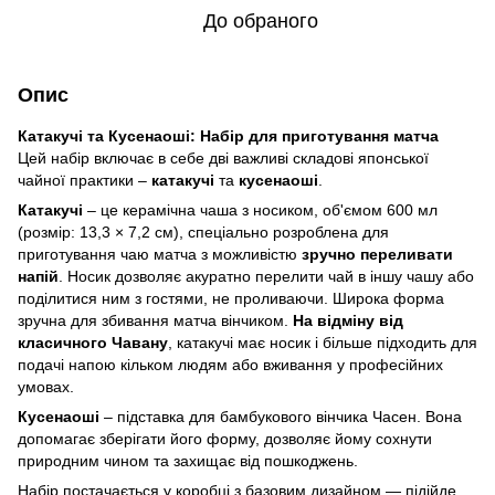
До обраного
Опис
Катакучі та Кусенаоші: Набір для приготування матча
Цей набір включає в себе дві важливі складові японської
чайної практики –
катакучі
та
кусенаоші
.
Катакучі
– це керамічна чаша з носиком, об'ємом 600 мл
(розмір: 13,3 × 7,2 см), спеціально розроблена для
приготування чаю матча з можливістю
зручно переливати
напій
. Носик дозволяє акуратно перелити чай в іншу чашу або
поділитися ним з гостями, не проливаючи. Широка форма
зручна для збивання матча вінчиком.
На відміну від
класичного Чавану
, катакучі має носик і більше підходить для
подачі напою кільком людям або вживання у професійних
умовах.
Кусенаоші
– підставка для бамбукового вінчика Часен. Вона
допомагає зберігати його форму, дозволяє йому сохнути
природним чином та захищає від пошкоджень.
Набір постачається у коробці з базовим дизайном — підійде