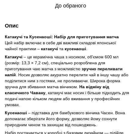
До обраного
Опис
Катакучі та Кусенаоші: Набір для приготування матча
Цей набір включає в себе дві важливі складові японської
чайної практики –
катакучі
та
кусенаоші
.
Катакучі
– це керамічна чаша з носиком, об'ємом 600 мл
(розмір: 13,3 × 7,2 см), спеціально розроблена для
приготування чаю матча з можливістю
зручно переливати
напій
. Носик дозволяє акуратно перелити чай в іншу чашу або
поділитися ним з гостями, не проливаючи. Широка форма
зручна для збивання матча вінчиком.
На відміну від
класичного Чавану
, катакучі має носик і більше підходить для
подачі напою кільком людям або вживання у професійних
умовах.
Кусенаоші
– підставка для бамбукового вінчика Часен. Вона
допомагає зберігати його форму, дозволяє йому сохнути
природним чином та захищає від пошкоджень.
Набір постачається у коробці з базовим дизайном — підійде