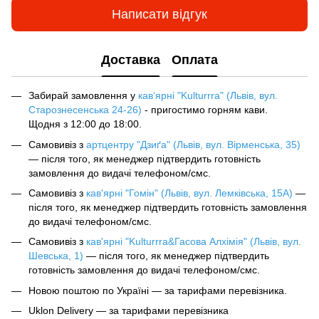
Написати відгук
Доставка
Оплата
Забирай замовлення у
кав‘ярні "Kulturrra" (Львів, вул.
Старознесенська 24-26)
- пригостимо горням кави.
Щодня з 12:00 до 18:00.
Самовивіз з
артцентру "Дзиґа" (Львів, вул. Вірменська, 35)
— після того, як менеджер підтвердить готовність
замовлення до видачі телефоном/смс.
Самовивіз з
кав'ярні "Гомін" (Львів, вул. Лемківська, 15А)
—
після того, як менеджер підтвердить готовність замовлення
до видачі телефоном/смс.
Самовивіз з
кав'ярні "Kulturrra&Гасова Алхімія" (Львів, вул.
Шевська, 1)
— після того, як менеджер підтвердить
готовність замовлення до видачі телефоном/смс.
Новою поштою по Україні — за тарифами перевізника.
Uklon Delivery — за тарифами перевізника