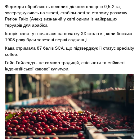
Фермери обробляють невеликі ділянки площею 0,5-2 га,
зосереджуючись на якості, стабільності та сталому розвитку.
Регіон Гайо (Ачех) визнаний у світі одним із найкращих
теруарів для арабіки.
Історія кави тут почалася на початку ХХ століття, коли близько
1908 року були завезені перші саджанці.
Кава отримала 87 балів SCA, що підтверджує її статус specialty
coffee.
Гайо Гайлендз - це символ традицій, спільноти та стійкості
індонезійської кавової культури.