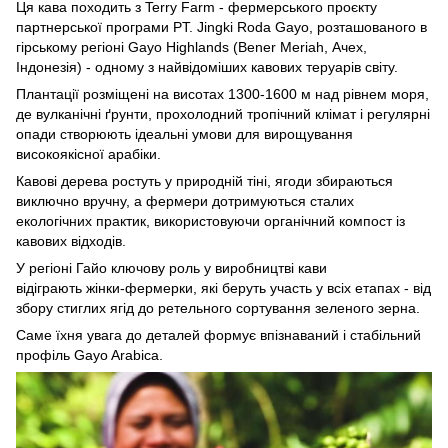
Ця кава походить з Terry Farm - фермерського проєкту
партнерської програми PT. Jingki Roda Gayo, розташованого в
гірському регіоні Gayo Highlands (Bener Meriah, Ачех,
Індонезія) - одному з найвідоміших кавових теруарів світу.
Плантації розміщені на висотах 1300-1600 м над рівнем моря,
де вулканічні ґрунти, прохолодний тропічний клімат і регулярні
опади створюють ідеальні умови для вирощування
високоякісної арабіки.
Кавові дерева ростуть у природній тіні, ягоди збираються
виключно вручну, а фермери дотримуються сталих
екологічних практик, використовуючи органічний компост із
кавових відходів.
У регіоні Гайо ключову роль у виробництві кави
відіграють жінки-фермерки, які беруть участь у всіх етапах - від
збору стиглих ягід до ретельного сортування зеленого зерна.
Саме їхня увага до деталей формує впізнаваний і стабільний
профіль Gayo Arabica.