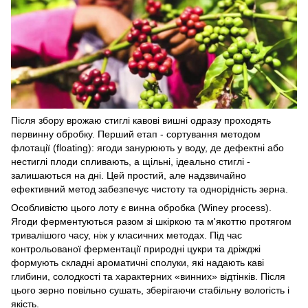
Після збору врожаю стиглі кавові вишні одразу проходять
первинну обробку. Перший етап - сортування методом
флотації (floating): ягоди занурюють у воду, де дефектні або
нестиглі плоди спливають, а щільні, ідеально стиглі -
залишаються на дні. Цей простий, але надзвичайно
ефективний метод забезпечує чистоту та однорідність зерна.
Особливістю цього лоту є винна обробка (Winey process).
Ягоди ферментуються разом зі шкіркою та м'якоттю протягом
тривалішого часу, ніж у класичних методах. Під час
контрольованої ферментації природні цукри та дріжджі
формують складні ароматичні сполуки, які надають каві
глибини, солодкості та характерних «винних» відтінків. Після
цього зерно повільно сушать, зберігаючи стабільну вологість і
якість.