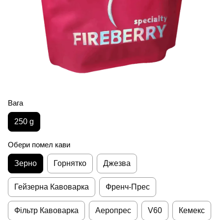
Вага
250 g
Обери помел кави
Зерно
Горнятко
Джезва
Гейзерна Кавоварка
Френч-Прес
Фільтр Кавоварка
Аеропрес
V60
Кемекс