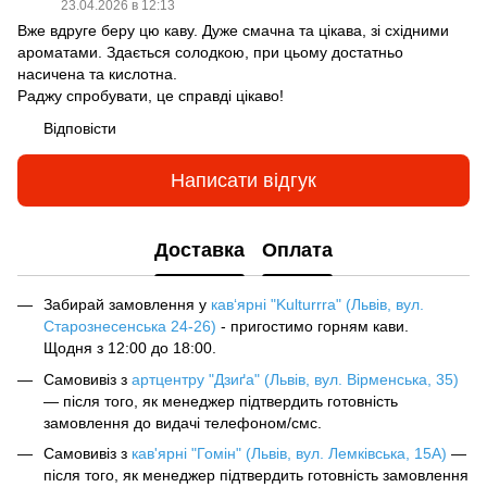
23.04.2026 в 12:13
Вже вдруге беру цю каву. Дуже смачна та цікава, зі східними
ароматами. Здається солодкою, при цьому достатньо
насичена та кислотна.
Раджу спробувати, це справді цікаво!
Відповісти
Написати відгук
Доставка
Оплата
Забирай замовлення у
кав‘ярні "Kulturrra" (Львів, вул.
Старознесенська 24-26)
- пригостимо горням кави.
Щодня з 12:00 до 18:00.
Самовивіз з
артцентру "Дзиґа" (Львів, вул. Вірменська, 35)
— після того, як менеджер підтвердить готовність
замовлення до видачі телефоном/смс.
Самовивіз з
кав'ярні "Гомін" (Львів, вул. Лемківська, 15А)
—
після того, як менеджер підтвердить готовність замовлення