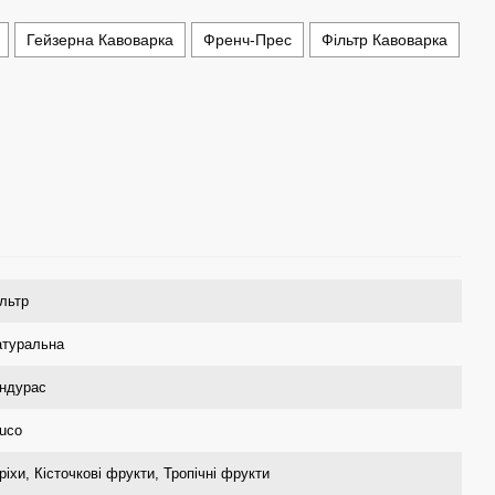
Гейзерна Кавоварка
Френч-Прес
Фільтр Кавоварка
льтр
атуральна
ндурас
uco
ріхи
,
Кісточкові фрукти
,
Тропічні фрукти