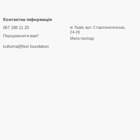
Контактна інформація
067 198 11 20
м. Львів, вул. Старознесенська,
24-26
Передзвонити вам?
Мапа проїзду
kulturrra@fest.foundation