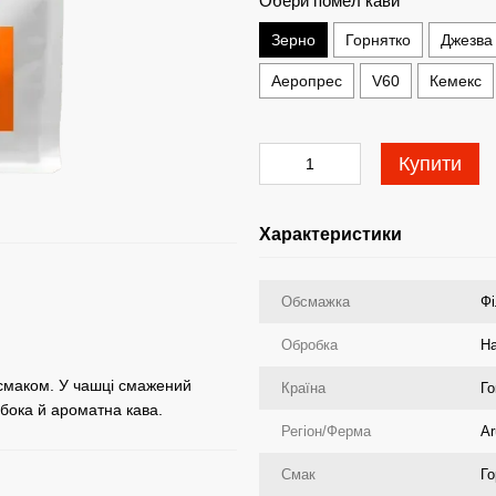
Обери помел кави
Зерно
Горнятко
Джезва
Аеропрес
V60
Кемекс
Купити
Характеристики
Обсмажка
Фі
Обробка
Н
 смаком. У чашці смажений
Країна
Го
ибока й ароматна кава.
Регіон/Ферма
Ar
Смак
Го