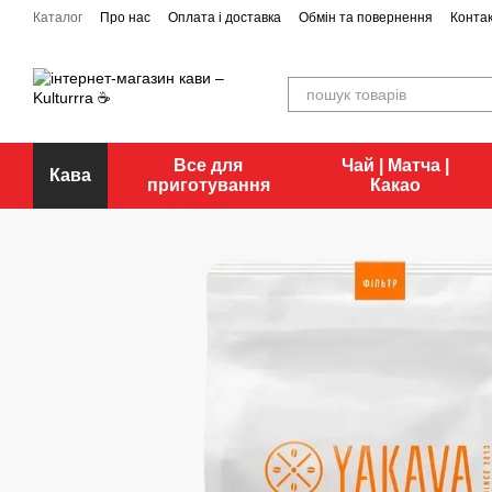
Перейти до основного контенту
Каталог
Про нас
Оплата і доставка
Обмін та повернення
Конта
Все для
Чай | Матча |
Кава
приготування
Какао