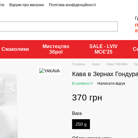
кти
Відгуки про магазин
Політика конфіденційності
Г
П
0
Мистецтво
SALE - LVIV
Смаколики
С
Зброї
MCЄʼ25
Головна
Кава
Кава YAKAVA
Ка
Кава в Зернах Гондур
В наявності
Написати відгук
370 грн
Вага
250 g