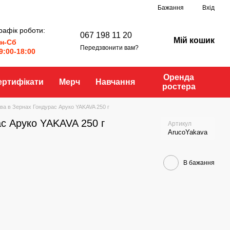
Бажання
Вхід
рафік роботи:
067 198 11 20
Мій кошик
н-Сб
Передзвонити вам?
9:00-18:00
Оренда
ертифікати
Мерч
Навчання
ростера
ва в Зернах Гондурас Аруко YAKAVA 250 г
ас Аруко YAKAVA 250 г
Артикул
ArucoYakava
В бажання