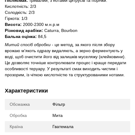
Післясмак:
тривалий, з нотами цитрусів та порічки.
Кислотність: 2/3
Солодкість: 2/3
Гіркота: 1/3
Висота:
2000-2300 м.н.р.м
Різновид арабіки:
Caturra, Bourbon
Бальна оцінка:
84,5
Митий спосіб обробки
- це метод, за якого після збору
врожаю м'якоть одразу видаляють, а зерно ферментують у
воді, щоб очистити його від залишків муселяжу (клейковини).
Це дозволяє точніше контролювати процес і краще передати
особливості теруару. У результаті смак виходить чистим і
прозорим, із чіткою кислотністю та структурованими нотами.
Характеристики
Обсмажка
Фільтр
Обробка
Мита
Країна
Гватемала