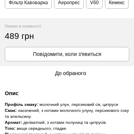
Фільтр Кавоварка
Аеропрес
V60
Кемекс
Немає в наявності
489 грн
Повідомити, коли з'явиться
До обраного
Опис
Профіль смаку:
молочний улун, персиковий сік, цитруси
Смак:
насичений, з нотами молочного улуну, персикового соку
та апельсину.
Аромат:
делікатний, з нотами полуниці та цитрусів.
Тіло:
вище середнього, гладке.