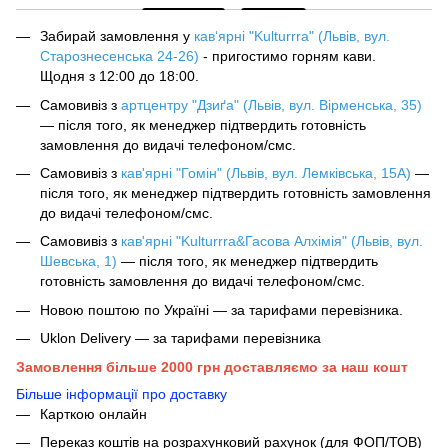
Забирай замовлення у
кав‘ярні "Kulturrra" (Львів, вул.
Старознесенська 24-26)
- пригостимо горням кави.
Щодня з 12:00 до 18:00.
Самовивіз з
артцентру "Дзиґа" (Львів, вул. Вірменська, 35)
— після того, як менеджер підтвердить готовність
замовлення до видачі телефоном/смс.
Самовивіз з
кав'ярні "Гомін" (Львів, вул. Лемківська, 15А)
—
після того, як менеджер підтвердить готовність замовлення
до видачі телефоном/смс.
Самовивіз з
кав'ярні "Kulturrra&Гасова Алхімія" (Львів, вул.
Шевська, 1)
— після того, як менеджер підтвердить
готовність замовлення до видачі телефоном/смс.
Новою поштою по Україні — за тарифами перевізника.
Uklon Delivery — за тарифами перевізника
Замовлення більше 2000 грн доставляємо за наш кошт
Більше інформації про доставку
Карткою онлайн
Переказ коштів на розрахунковий рахунок (для ФОП/ТОВ)