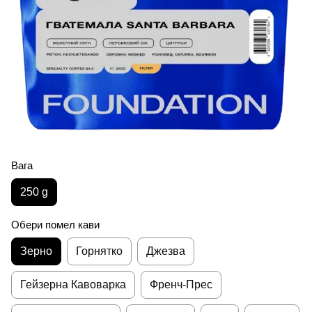
Вага
250 g
Обери помел кави
Зерно
Горнятко
Джезва
Гейзерна Кавоварка
Френч-Прес