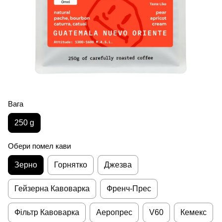
Вага
250 g
Обери помел кави
Зерно
Горнятко
Джезва
Гейзерна Кавоварка
Френч-Прес
Фільтр Кавоварка
Аеропрес
V60
Кемекс