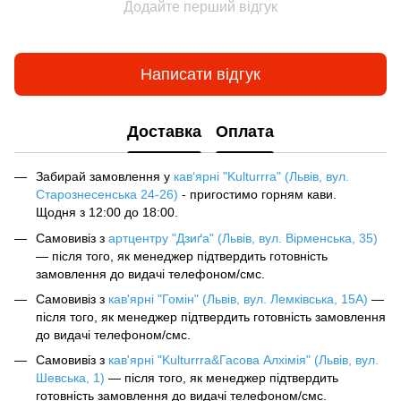
Додайте перший відгук
Написати відгук
Доставка
Оплата
Забирай замовлення у
кав‘ярні "Kulturrra" (Львів, вул.
Старознесенська 24-26)
- пригостимо горням кави.
Щодня з 12:00 до 18:00.
Самовивіз з
артцентру "Дзиґа" (Львів, вул. Вірменська, 35)
— після того, як менеджер підтвердить готовність
замовлення до видачі телефоном/смс.
Самовивіз з
кав'ярні "Гомін" (Львів, вул. Лемківська, 15А)
—
після того, як менеджер підтвердить готовність замовлення
до видачі телефоном/смс.
Самовивіз з
кав'ярні "Kulturrra&Гасова Алхімія" (Львів, вул.
Шевська, 1)
— після того, як менеджер підтвердить
готовність замовлення до видачі телефоном/смс.