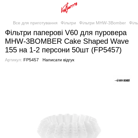
Все для приготування
Фільтри
Фільтри MHW-3Bomber
Філ
Фільтри паперові V60 для пуровера
MHW-3BOMBER Cake Shaped Wave
155 на 1-2 персони 50шт (FP5457)
Артикул:
FP5457
Написати відгук