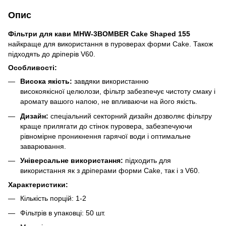
Опис
Фільтри для кави MHW-3BOMBER Cake Shaped 155
найкраще
для використання в пуроверах форми Cake. Також
підходять до дріперів V60.
Особливості:
Висока якість:
завдяки використанню
високоякісної целюлози, фільтр забезпечує чистоту смаку і
аромату вашого напою, не впливаючи на його якість.
Дизайн:
спеціальний секторний дизайн дозволяє фільтру
краще прилягати до стінок пуровера, забезпечуючи
рівномірне проникнення гарячої води і оптимальне
заварювання.
Універсальне використання:
підходить для
використання як з дріперами форми Cake, так і з V60.
Характеристики:
Кількість порцій: 1-2
Фільтрів в упаковці: 50 шт.