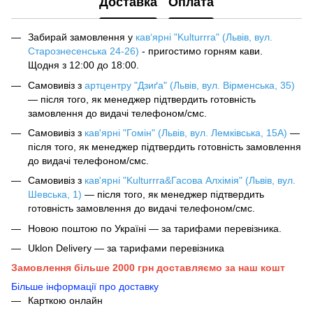
Доставка
Оплата
Забирай замовлення у
кав‘ярні "Kulturrra" (Львів, вул.
Старознесенська 24-26)
- пригостимо горням кави.
Щодня з 12:00 до 18:00.
Самовивіз з
артцентру "Дзиґа" (Львів, вул. Вірменська, 35)
— після того, як менеджер підтвердить готовність
замовлення до видачі телефоном/смс.
Самовивіз з
кав'ярні "Гомін" (Львів, вул. Лемківська, 15А)
—
після того, як менеджер підтвердить готовність замовлення
до видачі телефоном/смс.
Самовивіз з
кав'ярні "Kulturrra&Гасова Алхімія" (Львів, вул.
Шевська, 1)
— після того, як менеджер підтвердить
готовність замовлення до видачі телефоном/смс.
Новою поштою по Україні — за тарифами перевізника.
Uklon Delivery — за тарифами перевізника
Замовлення більше 2000 грн доставляємо за наш кошт
Більше інформації про доставку
Карткою онлайн