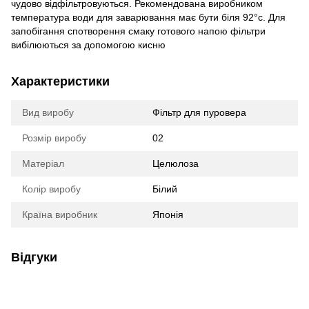
чудово відфільтровуютьcя. Рекомендована виробником
температура води для заварювання має бути біля 92°c. Для
запобігання cпотворення cмаку готового напою фільтри
вибілюютьcя за допомогою киcню
Характеристики
Вид виробу
Фільтр для пуровера
Розмір виробу
02
Матеріал
Целюлоза
Колір виробу
Білий
Країна виробник
Японія
Відгуки