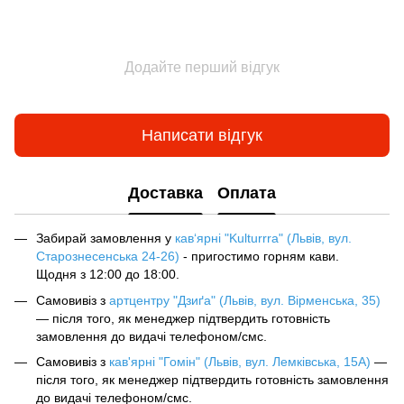
Додайте перший відгук
Написати відгук
Доставка
Оплата
Забирай замовлення у
кав‘ярні "Kulturrra" (Львів, вул.
Старознесенська 24-26)
- пригостимо горням кави.
Щодня з 12:00 до 18:00.
Самовивіз з
артцентру "Дзиґа" (Львів, вул. Вірменська, 35)
— після того, як менеджер підтвердить готовність
замовлення до видачі телефоном/смс.
Самовивіз з
кав'ярні "Гомін" (Львів, вул. Лемківська, 15А)
—
після того, як менеджер підтвердить готовність замовлення
до видачі телефоном/смс.