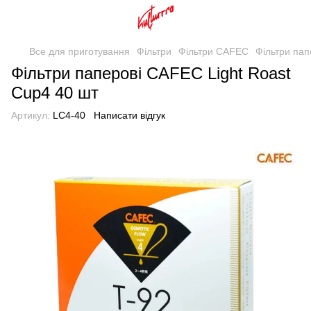
Все для приготування
Фільтри
Фільтри CAFEC
Фільтри пап
Фільтри паперові CAFEC Light Roast
Cup4 40 шт
Артикул:
LC4-40
Написати відгук