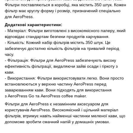
Фільтри поставляються в коробці, яка містить 350 штук. Кожен
фільтр має круглу форму і розмір, призначений спеціально
для AeroPress.
Додаткові характеристики:
- Матеріал: Фільтри виготовлені з високоякісного паперу, який
відповідає стандартам безпеки продуктів харчування.
- Кількість: Кожний набір фільтрів містить 350 штук. Це
забезпечує достатню кількість фільтрів на тривалий період
часу.
- Фільтрація: Фільтри для AeroPress забезпечують високу
ефективність фільтрації, видаляючи зайві осади і гіркоту з
кави.
- Використання: Фільтри використовувати легко. Вони просто
встановлюються у верхню частину AeroPress перед
заварюванням кави. Вони підходять для використання
з AeroPress Go та AeroPress coffee maker.
Фільтри для AeroPress є незамінним аксесуаром для
користувачів AeroPress. Високоякісний і щільний матеріал
фільтрів, втримує навіть найменші частинки меленої кави, що
допоможе зробити смачний напій у домашніх умовах.