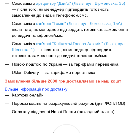
Самовивіз з
артцентру "Дзиґа" (Львів, вул. Вірменська, 35)
— після того, як менеджер підтвердить готовність
замовлення до видачі телефоном/смс.
Самовивіз з
кав'ярні "Гомін" (Львів, вул. Лемківська, 15А)
—
після того, як менеджер підтвердить готовність замовлення
до видачі телефоном/смс.
Самовивіз з
кав'ярні "Kulturrra&Гасова Алхімія" (Львів, вул.
Шевська, 1)
— після того, як менеджер підтвердить
готовність замовлення до видачі телефоном/смс.
Новою поштою по Україні — за тарифами перевізника.
Uklon Delivery — за тарифами перевізника
Замовлення більше 2000 грн доставляємо за наш кошт
Більше інформації про доставку
Карткою онлайн
Переказ коштів на розрахунковий рахунок (для ФОП/ТОВ)
Оплата у відділенні Нової Пошти (накладний платіж).