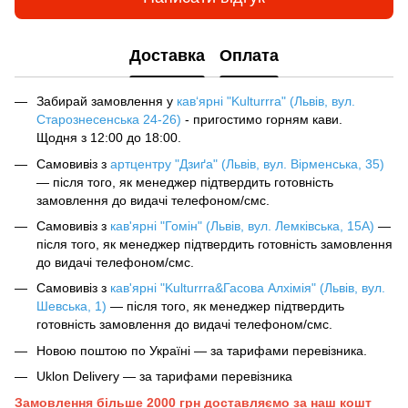
Доставка
Оплата
Забирай замовлення у
кав‘ярні "Kulturrra" (Львів, вул.
Старознесенська 24-26)
- пригостимо горням кави.
Щодня з 12:00 до 18:00.
Самовивіз з
артцентру "Дзиґа" (Львів, вул. Вірменська, 35)
— після того, як менеджер підтвердить готовність
замовлення до видачі телефоном/смс.
Самовивіз з
кав'ярні "Гомін" (Львів, вул. Лемківська, 15А)
—
після того, як менеджер підтвердить готовність замовлення
до видачі телефоном/смс.
Самовивіз з
кав'ярні "Kulturrra&Гасова Алхімія" (Львів, вул.
Шевська, 1)
— після того, як менеджер підтвердить
готовність замовлення до видачі телефоном/смс.
Новою поштою по Україні — за тарифами перевізника.
Uklon Delivery — за тарифами перевізника
Замовлення більше 2000 грн доставляємо за наш кошт