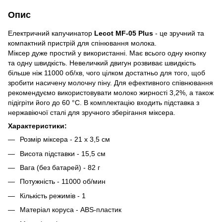
Опис
Електричний капучинатор
Lecot MF-05 Plus
- це зручний та
компактний пристрій для спінювання молока.
Міксер дуже простий у використанні. Має всього одну кнопку
та одну швидкість. Невеличкий двигун розвиває швидкість
більше ніж 11000 об/хв, чого цілком достатньо для того, щоб
зробити насичену молочну піну. Для ефективного співнювання
рекомендуємо використовувати молоко жирності 3,2%, а також
підігріти його до 60 °С. В комплектацію входить підставка з
нержавіючої сталі для зручного зберігання міксера.
Характеристики:
Розмір міксера - 21 х 3,5 см
Висота підставки - 15,5 см
Вага (без батарей) - 82 г
Потужність - 11000 об/мин
Кількість режимів - 1
Матеріал коруса - ABS-пластик