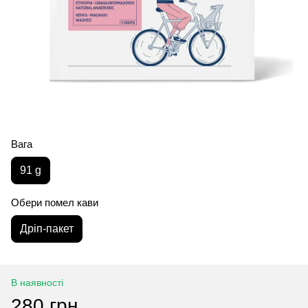
Вага
91 g
Обери помел кави
Дріп-пакет
В наявності
280 грн