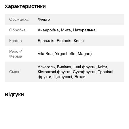
Характеристики
Обсмажка
Фільтр
Обробка
Анаеробна
,
Мита
,
Натуральна
Країна
Бразилія
,
Ефіопія
,
Кенія
Регіон/
Vila Boa, Yirgacheffе, Maganjo
Ферма
Алкоголь
,
Випічка
,
Інші фрукти
,
Квіти
,
Смак
Кісточкові фрукти
,
Сухофрукти
,
Тропічні
фрукти
,
Цитрусові
,
Ягоди
Відгуки