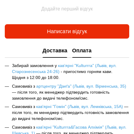
Додайте перший відгук
Написати відгук
Доставка
Оплата
Забирай замовлення у
кав‘ярні "Kulturrra" (Львів, вул.
Старознесенська 24-26)
- пригостимо горням кави.
Щодня з 12:00 до 18:00.
Самовивіз з
артцентру "Дзиґа" (Львів, вул. Вірменська, 35)
— після того, як менеджер підтвердить готовність
замовлення до видачі телефоном/смс.
Самовивіз з
кав'ярні "Гомін" (Львів, вул. Лемківська, 15А)
—
після того, як менеджер підтвердить готовність замовлення
до видачі телефоном/смс.
Самовивіз з
кав'ярні "Kulturrra&Гасова Алхімія" (Львів, вул.
Шевська, 1)
— після того, як менеджер підтвердить