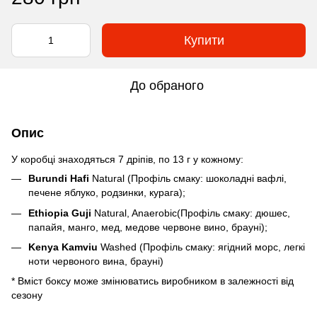
Купити
До обраного
Опис
У коробці знаходяться 7 дріпів, по 13 г у кожному:
Burundi Hafi
Natural (Профіль смаку: шоколадні вафлі,
печене яблуко, родзинки, курага);
Ethiopia Guji
Natural, Anaerobic(Профіль смаку: дюшес,
папайя, манго, мед, медове червоне вино, брауні);
Kenya Kamviu
Washed (Профіль смаку: ягідний морс, легкі
ноти червоного вина, брауні)
* Вміст боксу може змінюватись виробником в залежності від
сезону