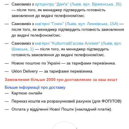
Самовивіз з
артцентру "Дзиґа" (Львів, вул. Вірменська, 35)
— після того, як менеджер підтвердить готовність
замовлення до видачі телефоном/смс.
Самовивіз з
кав'ярні "Гомін" (Львів, вул. Лемківська, 15А)
—
після того, як менеджер підтвердить готовність замовлення
до видачі телефоном/смс.
Самовивіз з
кав'ярні "Kulturrra&Гасова Алхімія" (Львів, вул.
Шевська, 1)
— після того, як менеджер підтвердить
готовність замовлення до видачі телефоном/смс.
Новою поштою по Україні — за тарифами перевізника.
Uklon Delivery — за тарифами перевізника
Замовлення більше 2000 грн доставляємо за наш кошт
Більше інформації про доставку
Карткою онлайн
Переказ коштів на розрахунковий рахунок (для ФОП/ТОВ)
Оплата у відділенні Нової Пошти (накладний платіж).