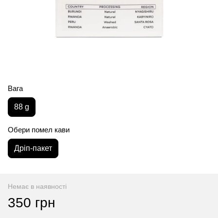
Вага
88 g
Обери помел кави
Дріп-пакет
Немає в наявності
350 грн