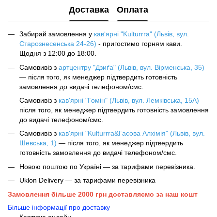
Доставка
Оплата
Забирай замовлення у
кав‘ярні "Kulturrra" (Львів, вул.
Старознесенська 24-26)
- пригостимо горням кави.
Щодня з 12:00 до 18:00.
Самовивіз з
артцентру "Дзиґа" (Львів, вул. Вірменська, 35)
— після того, як менеджер підтвердить готовність
замовлення до видачі телефоном/смс.
Самовивіз з
кав'ярні "Гомін" (Львів, вул. Лемківська, 15А)
—
після того, як менеджер підтвердить готовність замовлення
до видачі телефоном/смс.
Самовивіз з
кав'ярні "Kulturrra&Гасова Алхімія" (Львів, вул.
Шевська, 1)
— після того, як менеджер підтвердить
готовність замовлення до видачі телефоном/смс.
Новою поштою по Україні — за тарифами перевізника.
Uklon Delivery — за тарифами перевізника
Замовлення більше 2000 грн доставляємо за наш кошт
Більше інформації про доставку
Карткою онлайн