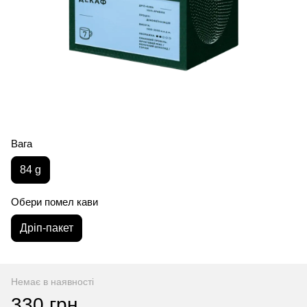
Вага
84 g
Обери помел кави
Дріп-пакет
Немає в наявності
330 грн