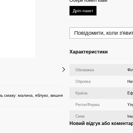
Обери помел кави
Дріп-пакет
Повідомити, коли з'яви
Характеристики
Обсмажка
Фі
Обробка
На
Країна
Еф
іль смаку: малина, яблуко, вишня
Регіон/Ферма
Yir
Смак
Інш
Новий відгук або комента