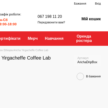
Бажання
Вхід
рафік роботи:
067 198 11 20
Мій кошик
н-Сб
Передзвонити вам?
9:00-18:00
Оренда
ертифікати
Мерч
Навчання
ростера
ox Ethiopia Aricha Yirgacheffe Coffee Lab
a Yirgacheffe Coffee Lab
Артикул
ArichaDripBox
В бажання