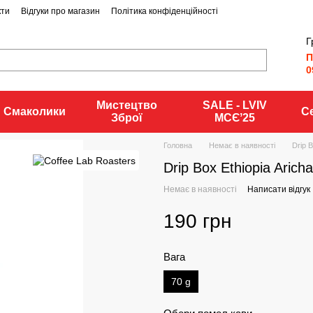
кти
Відгуки про магазин
Політика конфіденційності
Г
П
0
Мистецтво
SALE - LVIV
Смаколики
С
Зброї
MCЄʼ25
Головна
Немає в наявності
Drip B
Drip Box Ethiopia Arich
Немає в наявності
Написати відгук
190 грн
Вага
70 g