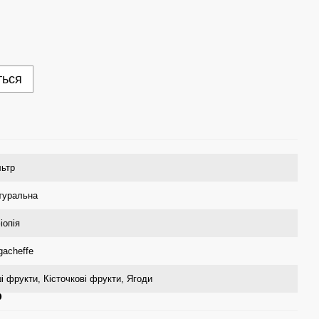
ться
льтр
туральна
іопія
gacheffe
і фрукти, Кісточкові фрукти, Ягоди
р