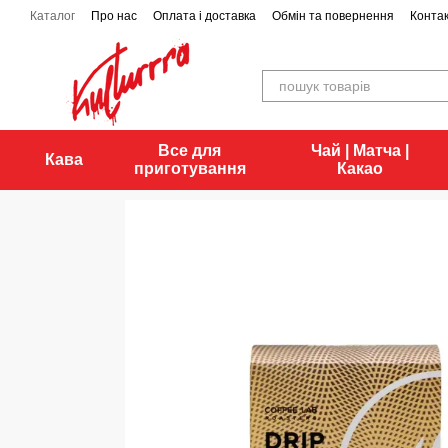
Перейти до основного контенту
Каталог
Про нас
Оплата і доставка
Обмін та повернення
Конта
Все для
Чай | Матча |
Кава
приготування
Какао