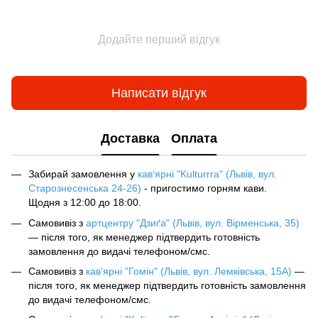
Додайте перший відгук
Написати відгук
Доставка
Оплата
Забирай замовлення у
кав‘ярні "Kulturrra" (Львів, вул.
Старознесенська 24-26)
- пригостимо горням кави.
Щодня з 12:00 до 18:00.
Самовивіз з
артцентру "Дзиґа" (Львів, вул. Вірменська, 35)
— після того, як менеджер підтвердить готовність
замовлення до видачі телефоном/смс.
Самовивіз з
кав'ярні "Гомін" (Львів, вул. Лемківська, 15А)
—
після того, як менеджер підтвердить готовність замовлення
до видачі телефоном/смс.