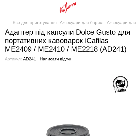
Все для приготування
Аксесуари для барист
Аксесуари для 
Адаптер під капсули Dolce Gusto для
портативних кавоварок iCafilas
ME2409 / ME2410 / ME2218 (AD241)
Артикул:
AD241
Написати відгук