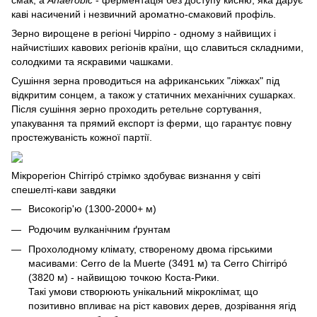
смак, а
Anaerobic
- ферментація без доступу кисню, яка дарує
каві насичений і незвичний ароматно-смаковий профіль.
Зерно вирощене в регіоні Чирріпо - одному з найвищих і
найчистіших кавових регіонів країни, що славиться складними,
солодкими та яскравими чашками.
Сушіння зерна проводиться на африканських "ліжках" під
відкритим сонцем, а також у статичних механічних сушарках.
Після сушіння зерно проходить ретельне сортування,
упакування та прямий експорт із ферми, що гарантує повну
простежуваність кожної партії.
Мікрорегіон Chirripó стрімко здобуває визнання у світі
спешелті-кави завдяки
Високогір'ю (1300-2000+ м)
Родючим вулканічним ґрунтам
Прохолодному клімату, створеному двома гірськими
масивами: Cerro de la Muerte (3491 м) та Cerro Chirripó
(3820 м) - найвищою точкою Коста-Рики.
Такі умови створюють унікальний мікроклімат, що
позитивно впливає на ріст кавових дерев, дозрівання ягід