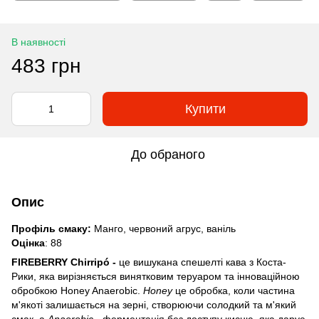
В наявності
483 грн
Купити
До обраного
Опис
Профіль смаку:
Манго, червоний агрус, ваніль
Оцінка
: 88
FIREBERRY Chirripó -
це вишукана спешелті кава з Коста-
Рики, яка вирізняється винятковим теруаром та інноваційною
обробкою Honey Anaerobic.
Honey
це обробка, коли частина
м'якоті залишається на зерні, створюючи солодкий та м'який