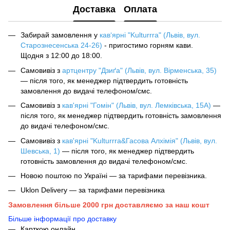
Доставка
Оплата
Забирай замовлення у
кав‘ярні "Kulturrra" (Львів, вул.
Старознесенська 24-26)
- пригостимо горням кави.
Щодня з 12:00 до 18:00.
Самовивіз з
артцентру "Дзиґа" (Львів, вул. Вірменська, 35)
— після того, як менеджер підтвердить готовність
замовлення до видачі телефоном/смс.
Самовивіз з
кав'ярні "Гомін" (Львів, вул. Лемківська, 15А)
—
після того, як менеджер підтвердить готовність замовлення
до видачі телефоном/смс.
Самовивіз з
кав'ярні "Kulturrra&Гасова Алхімія" (Львів, вул.
Шевська, 1)
— після того, як менеджер підтвердить
готовність замовлення до видачі телефоном/смс.
Новою поштою по Україні — за тарифами перевізника.
Uklon Delivery — за тарифами перевізника
Замовлення більше 2000 грн доставляємо за наш кошт
Більше інформації про доставку
Карткою онлайн