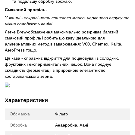
та подальшу обробку врожаю.
Смаковий профіль:
У чашці - яскраві ноти стиглого манго, червоного агрусу та
ніжна солодкість ванілі.
Легке Brew-обсмаження максимально розкриває багатий
смаковий профіль і робить цю каву ідеальною для
альтернативних методів заварювання: V60, Chemex, Kalita,
AeroPress тощо.
Ця кава - справжнє відкриття для поціновувачів солодких,
фруктових і експериментальних чашок. Вона поєднує
складність ферментації з природною елегантністю
костариканського зерна.
Характеристики
Обсмажка
Фільтр
Обробка
Анаеробна, Хані