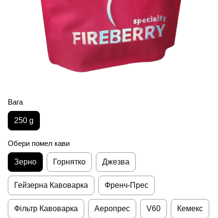
Вага
250 g
Обери помел кави
Зерно
Горнятко
Джезва
Гейзерна Кавоварка
Френч-Прес
Фільтр Кавоварка
Аеропрес
V60
Кемекс