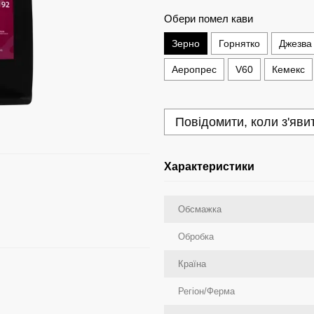
Обери помел кави
Зерно
Горнятко
Джезва
Аеропрес
V60
Кемекс
Повідомити, коли з'яви
Характеристики
Обсмажка
Обробка
Країна
Регіон/Ферма