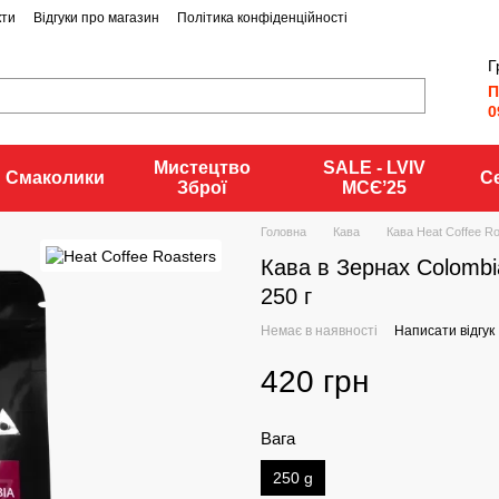
кти
Відгуки про магазин
Політика конфіденційності
Г
П
0
Мистецтво
SALE - LVIV
Смаколики
С
Зброї
MCЄʼ25
Головна
Кава
Кава Heat Coffee R
Кава в Зернах Colombia
250 г
Немає в наявності
Написати відгук
420 грн
Вага
250 g