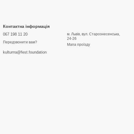
Контактна інформація
067 198 11 20
м. Львів, вул. Старознесенська,
24-26
Передзвонити вам?
Мапа проїзду
kulturrra@fest.foundation