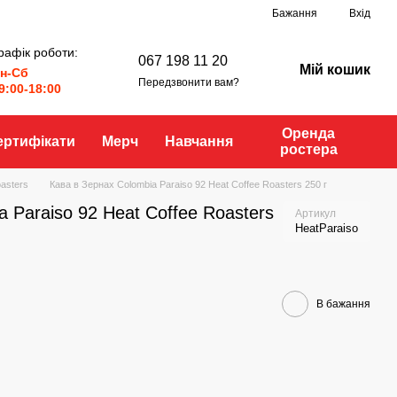
Бажання
Вхід
рафік роботи:
067 198 11 20
Мій кошик
н-Сб
Передзвонити вам?
9:00-18:00
Оренда
ертифікати
Мерч
Навчання
ростера
oasters
Кава в Зернах Colombia Paraiso 92 Heat Coffee Roasters 250 г
 Paraiso 92 Heat Coffee Roasters
Артикул
HeatParaiso
В бажання