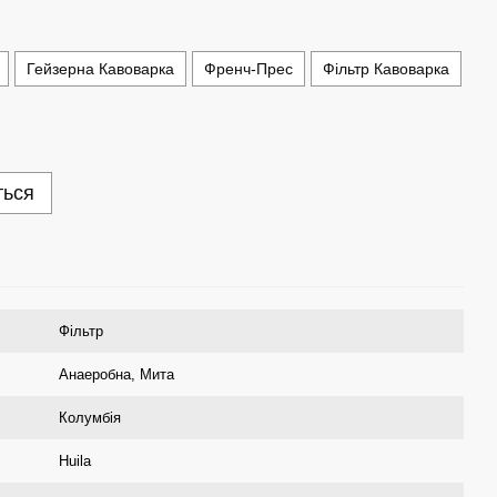
Гейзерна Кавоварка
Френч-Прес
Фільтр Кавоварка
ться
Фільтр
Анаеробна
,
Мита
Колумбія
Huila