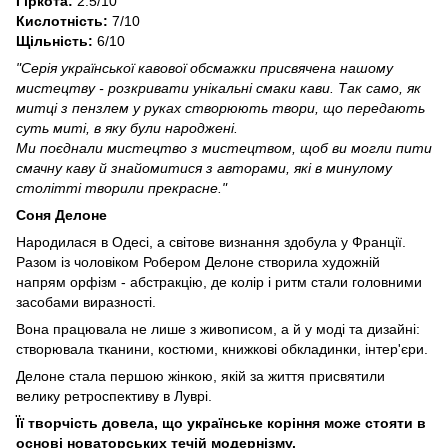
Гіркота:
2.5/10
Кислотність:
7/10
Щільність:
6/10
"Серія української кавової обсмажки присвячена нашому
мистецтву - розкривати унікальні смаки кави. Так само, як
митці з пензлем у руках створюють твори, що передають
суть миті, в яку були народжені.
Ми поєднали мистецтво з мистецтвом, щоб ви могли пити
смачну каву й знайомитися з авторами, які в минулому
столітті творили прекрасне."
Соня Делоне
Народилася в Одесі, а світове визнання здобула у Франції.
Разом із чоловіком Робером Делоне створила художній
напрям орфізм - абстракцію, де колір і ритм стали головними
засобами виразності.
Вона працювала не лише з живописом, а й у моді та дизайні:
створювала тканини, костюми, книжкові обкладинки, інтер'єри.
Делоне стала першою жінкою, якій за життя присвятили
велику ретроспективу в Луврі.
Її творчість довела, що українське коріння може стояти в
основі новаторських течій модернізму.