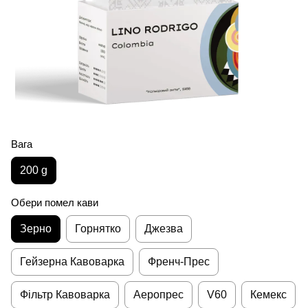
Вага
200 g
Обери помел кави
Зерно
Горнятко
Джезва
Гейзерна Кавоварка
Френч-Прес
Фільтр Кавоварка
Аеропрес
V60
Кемекс