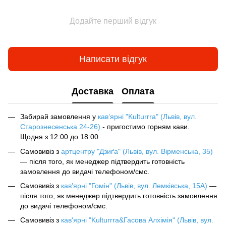
Додайте перший відгук
Написати відгук
Доставка
Оплата
Забирай замовлення у
кав‘ярні "Kulturrra" (Львів, вул.
Старознесенська 24-26)
- пригостимо горням кави.
Щодня з 12:00 до 18:00.
Самовивіз з
артцентру "Дзиґа" (Львів, вул. Вірменська, 35)
— після того, як менеджер підтвердить готовність
замовлення до видачі телефоном/смс.
Самовивіз з
кав'ярні "Гомін" (Львів, вул. Лемківська, 15А)
—
після того, як менеджер підтвердить готовність замовлення
до видачі телефоном/смс.
Самовивіз з
кав'ярні "Kulturrra&Гасова Алхімія" (Львів, вул.