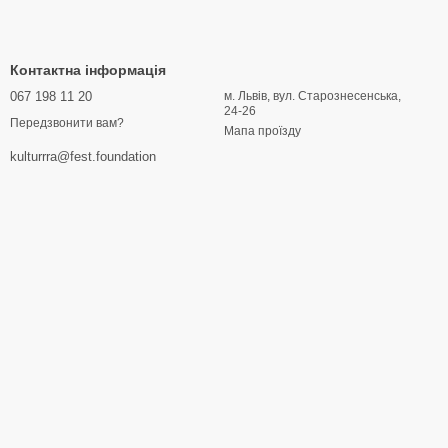
Контактна інформація
067 198 11 20
м. Львів, вул. Старознесенська,
24-26
Передзвонити вам?
Мапа проїзду
kulturrra@fest.foundation