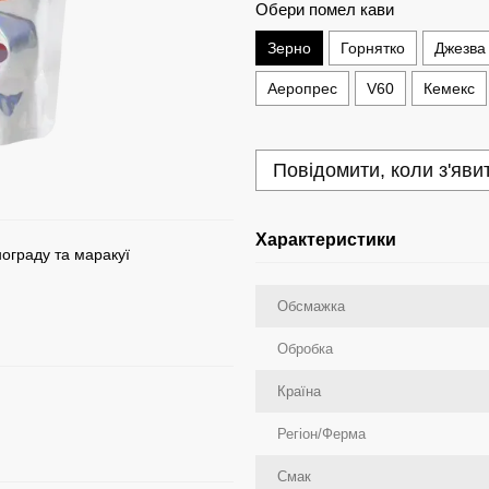
Обери помел кави
Зерно
Горнятко
Джезва
Аеропрес
V60
Кемекс
Повідомити, коли з'яви
Характеристики
нограду та маракуї
Обсмажка
Обробка
Країна
Регіон/Ферма
Смак