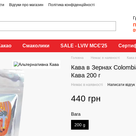
кти
Відгуки про магазин
Політика конфіденційності
Г
П
0
Какао
Смаколики
SALE - LVIV MCЄʼ25
Сертиф
Головна
Немає в наявності
Кава 
Кава в Зернах Colombi
Кава 200 г
Немає в наявності
Написати відгук
440 грн
Вага
200 g