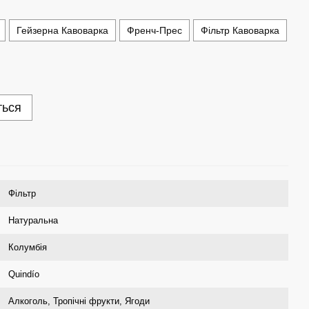
Гейзерна Кавоварка
Френч-Прес
Фільтр Кавоварка
ться
Фільтр
Натуральна
Колумбія
Quindío
Алкоголь, Тропічні фрукти, Ягоди