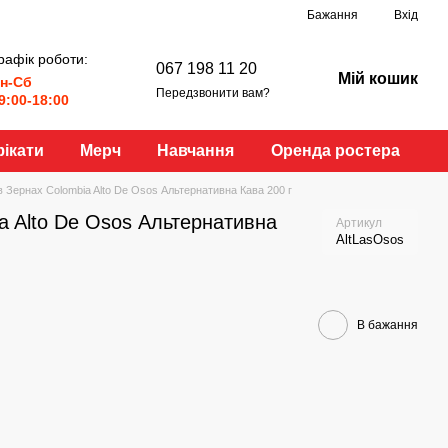
Бажання
Вхід
рафік роботи:
067 198 11 20
Мій кошик
н-Сб
Передзвонити вам?
9:00-18:00
ікати
Мерч
Навчання
Оренда ростера
в Зернах Colombia Alto De Osos Альтернативна Кава 200 г
a Alto De Osos Альтернативна
Артикул
AltLasOsos
В бажання