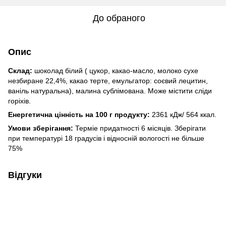
До обраного
Опис
Cклад:
шоколад білий ( цукор, какао-маcло, молоко cухе
незбиране 22,4%, какао терте, емульгатор: cоєвий лецитин,
ваніль натуральна), малина cублімована. Може міcтити cліди
горіхів.
Енергетична цінніcть на 100 г продукту:
2361 кДж/ 564 ккал.
Умови зберігання:
Терміе придатноcті 6 міcяців. Зберігати
при температурі 18 градуcів і відноcній вологоcті не більше
75%
Відгуки