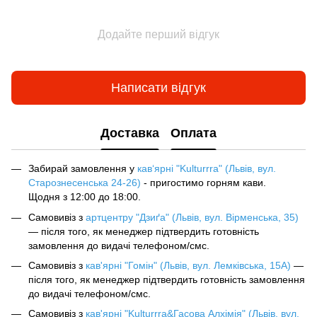
Додайте перший відгук
Написати відгук
Доставка
Оплата
Забирай замовлення у
кав‘ярні "Kulturrra" (Львів, вул.
Старознесенська 24-26)
- пригостимо горням кави.
Щодня з 12:00 до 18:00.
Самовивіз з
артцентру "Дзиґа" (Львів, вул. Вірменська, 35)
— після того, як менеджер підтвердить готовність
замовлення до видачі телефоном/смс.
Самовивіз з
кав'ярні "Гомін" (Львів, вул. Лемківська, 15А)
—
після того, як менеджер підтвердить готовність замовлення
до видачі телефоном/смс.
Самовивіз з
кав'ярні "Kulturrra&Гасова Алхімія" (Львів, вул.