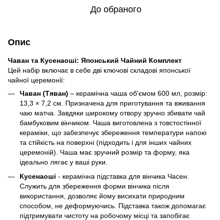
До обраного
Опис
Чаван та Кусенаоші: Японський Чайний Комплект
Цей набір включає в себе дві ключові складові японської
чайної церемонії:
Чаван (Тяван)
– керамічна чаша об'ємом 600 мл, розмір:
13,3 × 7,2 см. Призначена для приготування та вживання
чаю матча. Завдяки широкому отвору зручно збивати чай
бамбуковим вінчиком. Чаша виготовлена з товстостінної
кераміки, що забезпечує збереження температури напою
та стійкість на поверхні (підходить і для інших чайних
церемоній). Чаша має зручний розмір та форму, яка
ідеально лягає у ваші руки.
Кусенаоші
- керамічна підставка для вінчика Часен.
Служить для збереження форми вінчика після
використання, дозволяє йому висихати природним
способом, не деформуючись. Підставка також допомагає
підтримувати чистоту на робочому місці та запобігає