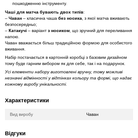
пошкодженню інструменту.
Чаші для матча бувають двох типів
:
–
Чаван
– класична чаша
без носика
, з якої матча вживають
безпосередньо;
–
Катакучі
– варіант
з носиком
, що зручний для переливання
напою.
Чаван вважається більш традиційною формою для особистого
вживання.
Набір постачається в картонній коробці з базовим дизайном
тому буде гарним вибором як для себе, так і на подарунок.
Усі елементи набору виготовлені вручну, тому можливі
незначні відмінності у відтінках кольору та формі, що надає
кожному виробу унікальності.
Характеристики
Вид виробу
Чаван
Відгуки