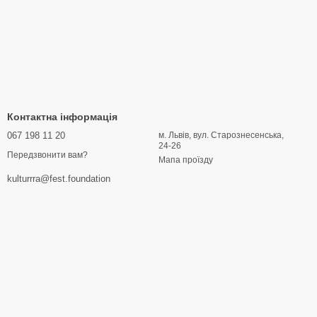
Контактна інформація
067 198 11 20
м. Львів, вул. Старознесенська,
24-26
Передзвонити вам?
Мапа проїзду
kulturrra@fest.foundation