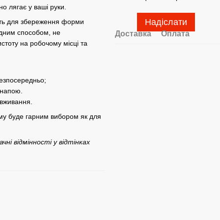
о лягає у ваші руки.
Надіслати
жить для збереження форми
одним способом, не
Доставка
Оплата
стоту на робочому місці та
безпосередньо;
 напою.
вживання.
ому буде гарним вибором як для
ні відмінності у відтінках