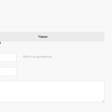
Чаван
р
Увійти за допомогою