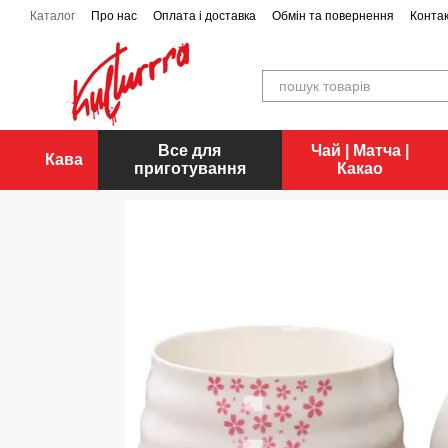
Перейти до основного контенту
Каталог
Про нас
Оплата і доставка
Обмін та повернення
Конта
Все для
Чай | Матча |
Кава
приготування
Какао