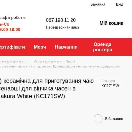
Бажання
Вхід
рафік роботи:
067 198 11 20
Мій кошик
н-Сб
Передзвонити вам?
9:00-18:00
Оренда
ертифікати
Мерч
Навчання
ростера
сесуари для матчі
Аксесуари для матчі Smoul
готування чаю матча з підставкою Кусенаоші для вінчика часен в подарунковій
) керамічна для приготування чаю
Артикул
KC171SW
сенаоші для вінчика часен в
Sakura White (KC171SW)
В бажання