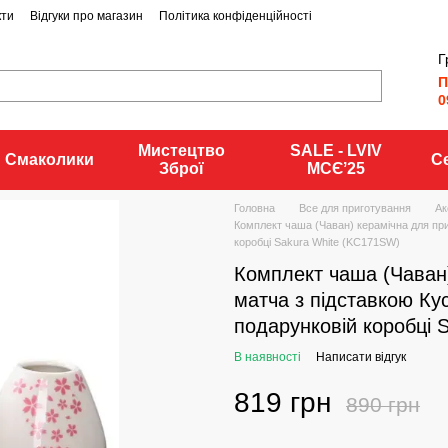
кти
Відгуки про магазин
Політика конфіденційності
Г
П
0
Мистецтво
SALE - LVIV
Смаколики
С
Зброї
MCЄʼ25
Головна
Все для приготування
Ак
Комплект чаша (Чаван) керамічна для при
коробці Sakura White (KC171SW)
Комплект чаша (Чаван
матча з підставкою Ку
подарунковій коробці 
В наявності
Написати відгук
819 грн
890 грн