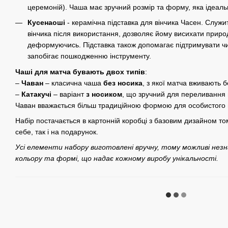
церемоній). Чаша має зручний розмір та форму, яка ідеальн
Кусенаоші
- керамічна підставка для вінчика Часен. Слу
вінчика після використання, дозволяє йому висихати прир
деформуючись. Підставка також допомагає підтримувати чи
запобігає пошкодженню інструменту.
Чаші для матча бувають двох типів
:
–
Чаван
– класична чаша
без носика
, з якої матча вживають 
–
Катакучі
– варіант
з носиком
, що зручний для переливання
Чаван вважається більш традиційною формою для особистого 
Набір постачається в картонній коробці з базовим дизайном т
себе, так і на подарунок.
Усі елементи набору виготовлені вручну, тому можливі незнач
кольору та формі, що надає кожному виробу унікальності.