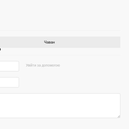
Чаван
р
Увійти за допомогою