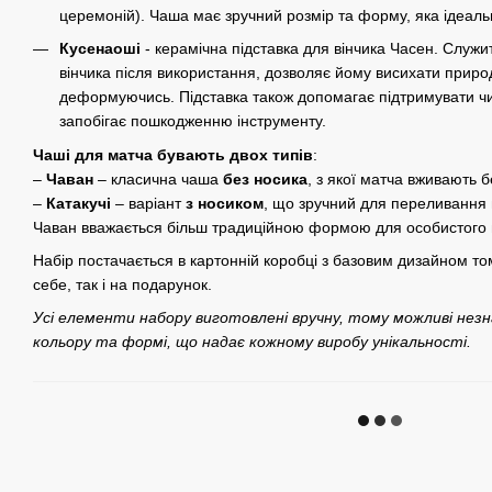
церемоній). Чаша має зручний розмір та форму, яка ідеальн
Кусенаоші
- керамічна підставка для вінчика Часен. Слу
вінчика після використання, дозволяє йому висихати прир
деформуючись. Підставка також допомагає підтримувати чи
запобігає пошкодженню інструменту.
Чаші для матча бувають двох типів
:
–
Чаван
– класична чаша
без носика
, з якої матча вживають 
–
Катакучі
– варіант
з носиком
, що зручний для переливання
Чаван вважається більш традиційною формою для особистого 
Набір постачається в картонній коробці з базовим дизайном т
себе, так і на подарунок.
Усі елементи набору виготовлені вручну, тому можливі незнач
кольору та формі, що надає кожному виробу унікальності.