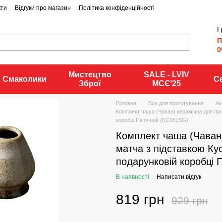
кти
Відгуки про магазин
Політика конфіденційності
Г
П
0
Мистецтво
SALE - LVIV
Смаколики
С
Зброї
MCЄʼ25
Головна
Все для приготування
Ак
Комплект чаша (Чаван) керамічна для при
коробці Пісочний (KC061SG)
Комплект чаша (Чаван
матча з підставкою Ку
подарунковій коробці 
В наявності
Написати відгук
819 грн
929 грн