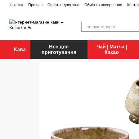
Перейти до основного контенту
Каталог
Про нас
Оплата і доставка
Обмін та повернення
Конта
Все для
Чай | Матча |
Кава
приготування
Какао