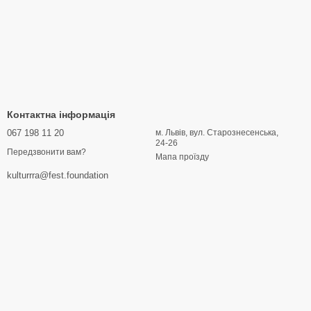
Контактна інформація
067 198 11 20
м. Львів, вул. Старознесенська,
24-26
Передзвонити вам?
Мапа проїзду
kulturrra@fest.foundation