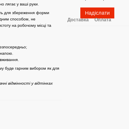
о лягає у ваші руки.
Надіслати
жить для збереження форми
одним способом, не
Доставка
Оплата
стоту на робочому місці та
безпосередньо;
 напою.
вживання.
ому буде гарним вибором як для
ні відмінності у відтінках