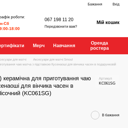
Бажання
Вхід
рафік роботи:
067 198 11 20
Мій кошик
н-Сб
Передзвонити вам?
9:00-18:00
Оренда
ертифікати
Мерч
Навчання
ростера
сесуари для матчі
Аксесуари для матчі Smoul
готування чаю матча з підставкою Кусенаоші для вінчика часен в подарунковій
) керамічна для приготування чаю
Артикул
KC061SG
сенаоші для вінчика часен в
Пісочний (KC061SG)
В бажання