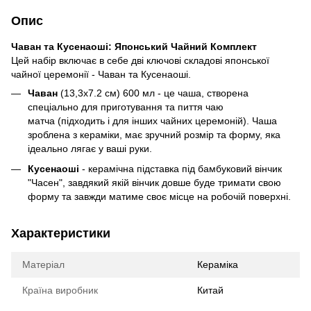
Опис
Чаван та Кусенаоші: Японський Чайний Комплект
Цей набір включає в себе дві ключові складові японської
чайної церемонії - Чаван та Кусенаоші.
Чаван
(13,3x7.2 см) 600 мл - це чаша, створена
спеціально для приготування та пиття чаю
матча (підходить і для інших чайних церемоній). Чаша
зроблена з кераміки, має зручний розмір та форму, яка
ідеально лягає у ваші руки.
Кусенаоші
- керамічна підставка під бамбуковий вінчик
"Часен", завдякий якій вінчик довше буде тримати свою
форму та завжди матиме своє місце на робочій поверхні.
Характеристики
Матеріал
Кераміка
Країна виробник
Китай