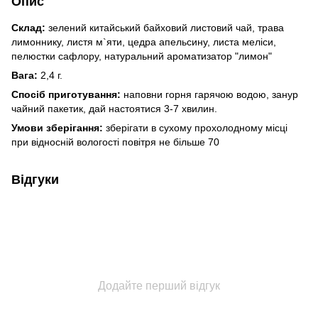
Опис
Склад:
зелений китайський байховий листовий чай, трава
лимоннику, листя м`яти, цедра апельсину, листа меліси,
пелюстки сафлору, натуральний ароматизатор "лимон"
Вага:
2,4 г.
Спосіб приготування:
наповни горня гарячою водою, занур
чайний пакетик, дай настоятися 3-7 хвилин.
Умови зберігання:
зберігати в сухому прохолодному місці
при відносній вологості повітря не більше 70
Відгуки
Додайте перший відгук