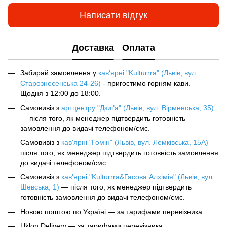
Написати відгук
Доставка
Оплата
Забирай замовлення у
кав‘ярні "Kulturrra" (Львів, вул.
Старознесенська 24-26)
- пригостимо горням кави.
Щодня з 12:00 до 18:00.
Самовивіз з
артцентру "Дзиґа" (Львів, вул. Вірменська, 35)
— після того, як менеджер підтвердить готовність
замовлення до видачі телефоном/смс.
Самовивіз з
кав'ярні "Гомін" (Львів, вул. Лемківська, 15А)
—
після того, як менеджер підтвердить готовність замовлення
до видачі телефоном/смс.
Самовивіз з
кав'ярні "Kulturrra&Гасова Алхімія" (Львів, вул.
Шевська, 1)
— після того, як менеджер підтвердить
готовність замовлення до видачі телефоном/смс.
Новою поштою по Україні — за тарифами перевізника.
Uklon Delivery — за тарифами перевізника