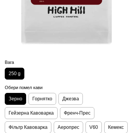
Вага
250 g
Обери помел кави
Зерно
Горнятко
Джезва
Гейзерна Кавоварка
Френч-Прес
Фільтр Кавоварка
Аеропрес
V60
Кемекс