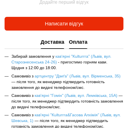
Додайте перший відгук
Написати відгук
Доставка
Оплата
Забирай замовлення у
кав‘ярні "Kulturrra" (Львів, вул.
Старознесенська 24-26)
- пригостимо горням кави.
Щодня з 12:00 до 18:00.
Самовивіз з
артцентру "Дзиґа" (Львів, вул. Вірменська, 35)
— після того, як менеджер підтвердить готовність
замовлення до видачі телефоном/смс.
Самовивіз з
кав'ярні "Гомін" (Львів, вул. Лемківська, 15А)
—
після того, як менеджер підтвердить готовність замовлення
до видачі телефоном/смс.
Самовивіз з
кав'ярні "Kulturrra&Гасова Алхімія" (Львів, вул.
Шевська, 1)
— після того, як менеджер підтвердить
готовність замовлення до видачі телефоном/смс.