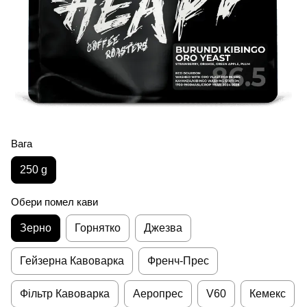
Вага
250 g
Обери помел кави
Зерно
Горнятко
Джезва
Гейзерна Кавоварка
Френч-Прес
Фільтр Кавоварка
Аеропрес
V60
Кемекс