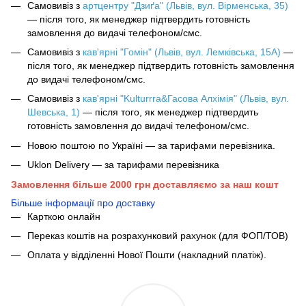
Самовивіз з
артцентру "Дзиґа" (Львів, вул. Вірменська, 35)
— після того, як менеджер підтвердить готовність
замовлення до видачі телефоном/смс.
Самовивіз з
кав'ярні "Гомін" (Львів, вул. Лемківська, 15А)
—
після того, як менеджер підтвердить готовність замовлення
до видачі телефоном/смс.
Самовивіз з
кав'ярні "Kulturrra&Гасова Алхімія" (Львів, вул.
Шевська, 1)
— після того, як менеджер підтвердить
готовність замовлення до видачі телефоном/смс.
Новою поштою по Україні — за тарифами перевізника.
Uklon Delivery — за тарифами перевізника
Замовлення більше 2000 грн доставляємо за наш кошт
Більше інформації про доставку
Карткою онлайн
Переказ коштів на розрахунковий рахунок (для ФОП/ТОВ)
Оплата у відділенні Нової Пошти (накладний платіж).